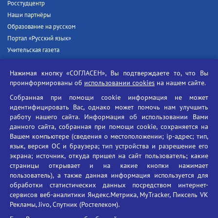
Росстудцентр
Наши партнёры
Образование на русском
Портал «Русский язык»
Учительская газета
Российская академия наук
Нажимая кнопку «СОГЛАСЕН», Вы подтверждаете то, что Вы
Единый портал государственных услуг
проинформированы об
использовании cookies
на нашем сайте.
Противодействие терроризму
Собранная при помощи cookie информация не может
Противодействие угрозам информационной безопасности
идентифицировать Вас, однако может помочь нам улучшить
Социальные ролики - Генеральная прокуратура РФ
работу нашего сайта. Информация об использовании Вами
Противодействие коррупции
данного сайта, собранная при помощи cookie, сохраняется на
Вашем компьютере (сведения о местоположении; ip-адрес; тип,
БГУ против наркотиков
язык, версия ОС и браузера; тип устройства и разрешение его
Брянский государственный университет
экрана; источник, откуда пришел на сайт пользователь; какие
имени академика И.Г. Петровского
страницы открывает и на какие кнопки нажимает
пользователь), а также данная информация используется для
Время работы: пн-пт 09:00-18:00
обработки статистических данных посредством интернет-
E-mail: bryanskgu@mail.ru
сервисов веб-аналитики Яндекс.Метрика, MyTracker, Пиксель VK
Телефон: +7(4832)58-90-85
Рекламы, Jivo, Спутник (Ростелеком).