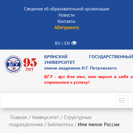
Сведения об образовательной организации
Новости
Контакты
Абитуриенту
RU
EN
|
БРЯНСКИЙ ГОСУДАРСТВЕННЫЙ
УНИВЕРСИТЕТ
имени академика И.Г. Петровского
БГУ - вуз для тех, кто верит в себя и
стремится к успеху!
Toggl
navig
Главная
/
Университет
/
Структурные
подразделения
/
Библиотека
/
Имя милое России