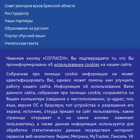
Совет ректоров вузов Брянской области
Росстудцентр
Наши партнёры
Образование на русском
Портал «Русский язык»
Учительская газета
Российская академия наук
Нажимая кнопку «СОГЛАСЕН», Вы подтверждаете то, что Вы
Единый портал государственных услуг
проинформированы об
использовании cookies
на нашем сайте.
Противодействие терроризму
Собранная при помощи cookie информация не может
Противодействие угрозам информационной безопасности
идентифицировать Вас, однако может помочь нам улучшить
Социальные ролики - Генеральная прокуратура РФ
работу нашего сайта. Информация об использовании Вами
Противодействие коррупции
данного сайта, собранная при помощи cookie, сохраняется на
Вашем компьютере (сведения о местоположении; ip-адрес; тип,
БГУ против наркотиков
язык, версия ОС и браузера; тип устройства и разрешение его
Брянский государственный университет
экрана; источник, откуда пришел на сайт пользователь; какие
имени академика И.Г. Петровского
страницы открывает и на какие кнопки нажимает
пользователь), а также данная информация используется для
Время работы: пн-пт 09:00-18:00
обработки статистических данных посредством интернет-
E-mail: bryanskgu@mail.ru
сервисов веб-аналитики Яндекс.Метрика, MyTracker, Пиксель VK