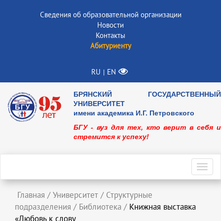
Сведения об образовательной организации
Новости
Контакты
Абитуриенту
RU
EN
|
БРЯНСКИЙ ГОСУДАРСТВЕННЫЙ
УНИВЕРСИТЕТ
имени академика И.Г. Петровского
БГУ - вуз для тех, кто верит в себя и
стремится к успеху!
Toggl
navig
Главная
/
Университет
/
Структурные
подразделения
/
Библиотека
/
Книжная выставка
«Любовь к слову