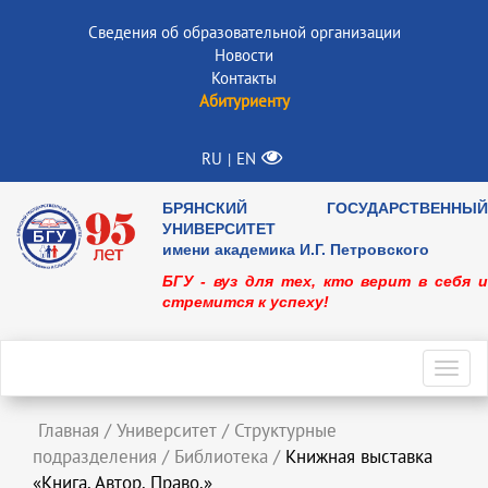
Сведения об образовательной организации
Новости
Контакты
Абитуриенту
RU
EN
|
БРЯНСКИЙ ГОСУДАРСТВЕННЫЙ
УНИВЕРСИТЕТ
имени академика И.Г. Петровского
БГУ - вуз для тех, кто верит в себя и
стремится к успеху!
Toggl
navig
Главная
/
Университет
/
Структурные
подразделения
/
Библиотека
/
Книжная выставка
«Книга. Автор. Право.»