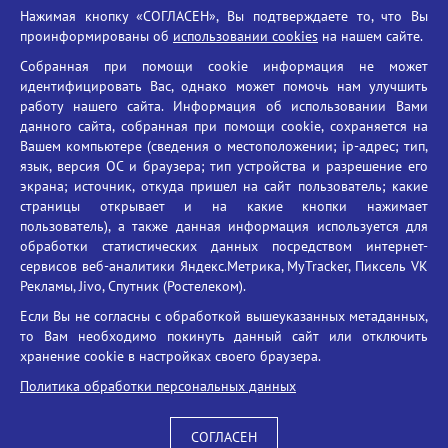
Нажимая кнопку «СОГЛАСЕН», Вы подтверждаете то, что Вы
Единый портал государственных услуг
проинформированы об
использовании cookies
на нашем сайте.
Противодействие терроризму
Собранная при помощи cookie информация не может
Противодействие угрозам информационной безопасности
идентифицировать Вас, однако может помочь нам улучшить
Социальные ролики - Генеральная прокуратура РФ
работу нашего сайта. Информация об использовании Вами
Противодействие коррупции
данного сайта, собранная при помощи cookie, сохраняется на
Вашем компьютере (сведения о местоположении; ip-адрес; тип,
БГУ против наркотиков
язык, версия ОС и браузера; тип устройства и разрешение его
Брянский государственный университет
экрана; источник, откуда пришел на сайт пользователь; какие
имени академика И.Г. Петровского
страницы открывает и на какие кнопки нажимает
пользователь), а также данная информация используется для
Время работы: пн-пт 09:00-18:00
обработки статистических данных посредством интернет-
E-mail: bryanskgu@mail.ru
сервисов веб-аналитики Яндекс.Метрика, MyTracker, Пиксель VK
Телефон: +7(4832)58-90-85
Рекламы, Jivo, Спутник (Ростелеком).
Если Вы не согласны с обработкой вышеуказанных метаданных,
то Вам необходимо покинуть данный сайт или отключить
хранение cookie в настройках своего браузера.
Политика обработки персональных данных
СОГЛАСЕН
Вход