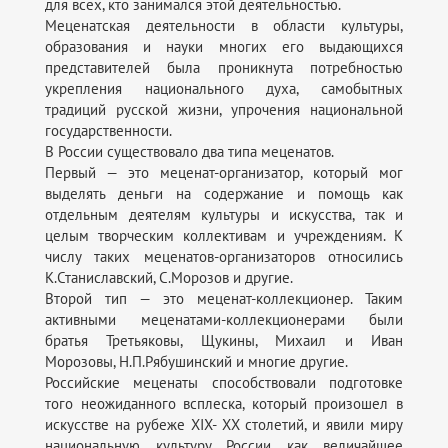
для всех, кто занимался этой деятельностью.
Меценатская деятельности в области культуры,
образования и науки многих его выдающихся
представителей была проникнута потребностью
укрепления национального духа, самобытных
традиций русской жизни, упрочения национальной
государственности.
В России существовало два типа меценатов.
Первый — это меценат-организатор, который мог
выделять деньги на содержание и помощь как
отдельным деятелям культуры и искусства, так и
целым творческим коллективам и учреждениям. К
числу таких меценатов-организаторов относились
К.Станиславский, С.Морозов и другие.
Второй тип — это меценат-коллекционер. Таким
активными меценатами-коллекционерами были
братья Третьяковы, Щукины, Михаил и Иван
Морозовы, Н.П.Рябушинский и многие другие.
Российские меценаты способствовали подготовке
того неожиданного всплеска, который произошел в
искусстве на рубеже XIX- XX столетий, и явили миру
национальную культуру России как величайшее