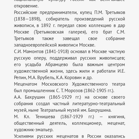
откровение.
Российские предприниматели, купец П.М. Третьяков
(1838—1898), собиратель произведений русской
живописи, в 1892 г. передал свою коллекцию в дар
Москве (Третьяковская галерея), его брат С.М.
Третьяков также завещал свое собрание
западноевропейской живописи Москве.
С.И. Мамонтов (1841-1918) основал в Москве частную
русскую оперу, поддерживал русских живописцев;
его усадьба Абрамцево была важным центром
художественной жизни, здесь жили и работали И.Е.
Репин, М.А. Врубель, К.А. Коровин и др.
Меценатом Московского Художественного театра
был промышленник С. Т. Морозов (1862-1905 гг.).
А.А. Бахрушин (1865-1929 гг.) на основе своего
собрания создал частный литературно-театральный
музей, ныне Театральный музей им. Бахрушина.
М. Кл. Тенишева (1867-1929 гг.) — княгиня,
общественный деятель, коллекционер, меценат,
художник-эмальер.
Усилиями русских меценатов в России оказались