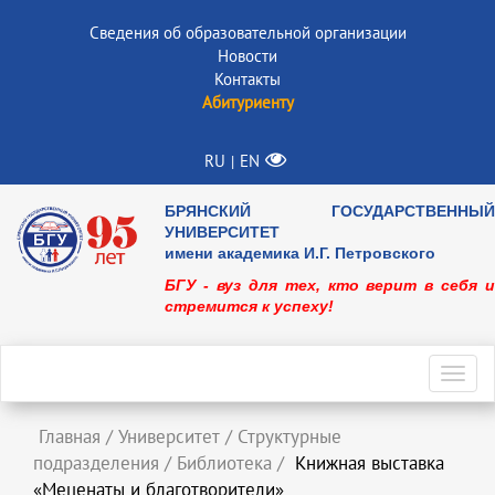
Сведения об образовательной организации
Новости
Контакты
Абитуриенту
RU
EN
|
БРЯНСКИЙ ГОСУДАРСТВЕННЫЙ
УНИВЕРСИТЕТ
имени академика И.Г. Петровского
БГУ - вуз для тех, кто верит в себя и
стремится к успеху!
Toggl
navig
Главная
/
Университет
/
Структурные
подразделения
/
Библиотека
/
Книжная выставка
«Меценаты и благотворители»