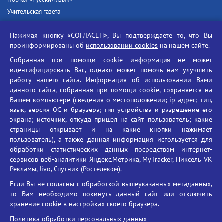
Портал «Русский язык»
Учительская газета
Российская академия наук
Нажимая кнопку «СОГЛАСЕН», Вы подтверждаете то, что Вы
Единый портал государственных услуг
проинформированы об
использовании cookies
на нашем сайте.
Противодействие терроризму
Собранная при помощи cookie информация не может
Противодействие угрозам информационной безопасности
идентифицировать Вас, однако может помочь нам улучшить
Социальные ролики - Генеральная прокуратура РФ
работу нашего сайта. Информация об использовании Вами
Противодействие коррупции
данного сайта, собранная при помощи cookie, сохраняется на
Вашем компьютере (сведения о местоположении; ip-адрес; тип,
БГУ против наркотиков
язык, версия ОС и браузера; тип устройства и разрешение его
Брянский государственный университет
экрана; источник, откуда пришел на сайт пользователь; какие
имени академика И.Г. Петровского
страницы открывает и на какие кнопки нажимает
пользователь), а также данная информация используется для
Время работы: пн-пт 09:00-18:00
обработки статистических данных посредством интернет-
E-mail: bryanskgu@mail.ru
сервисов веб-аналитики Яндекс.Метрика, MyTracker, Пиксель VK
Телефон: +7(4832)58-90-85
Рекламы, Jivo, Спутник (Ростелеком).
Если Вы не согласны с обработкой вышеуказанных метаданных,
то Вам необходимо покинуть данный сайт или отключить
хранение cookie в настройках своего браузера.
Политика обработки персональных данных