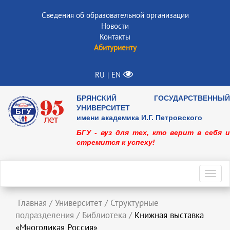
Сведения об образовательной организации
Новости
Контакты
Абитуриенту
RU
EN
|
БРЯНСКИЙ ГОСУДАРСТВЕННЫЙ
УНИВЕРСИТЕТ
имени академика И.Г. Петровского
БГУ - вуз для тех, кто верит в себя и
стремится к успеху!
Toggl
navig
Главная
/
Университет
/
Структурные
подразделения
/
Библиотека
/
Книжная выставка
«Многоликая Россия»