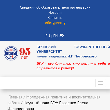
Сведения об образовательной организации
Новости
Контакты
Абитуриенту
RU
EN
|
БРЯНСКИЙ ГОСУДАРСТВЕННЫЙ
УНИВЕРСИТЕТ
имени академика И.Г. Петровского
БГУ - вуз для тех, кто верит в себя и
стремится к успеху!
Toggl
navig
Главная
/
Молодежная политика и воспитательная
работа
/
Научный полк БГУ: Евсеенко Елена
Илларионовна