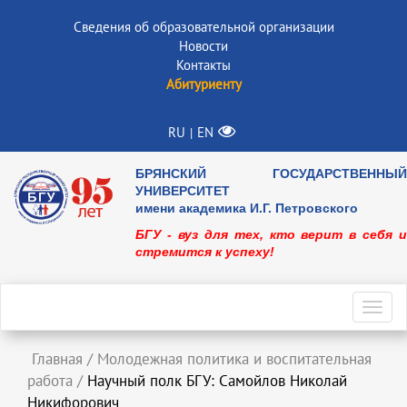
Сведения об образовательной организации
Новости
Контакты
Абитуриенту
RU
EN
|
БРЯНСКИЙ ГОСУДАРСТВЕННЫЙ
УНИВЕРСИТЕТ
имени академика И.Г. Петровского
БГУ - вуз для тех, кто верит в себя и
стремится к успеху!
Toggl
navig
Главная
/
Молодежная политика и воспитательная
работа
/
Научный полк БГУ: Самойлов Николай
Никифорович