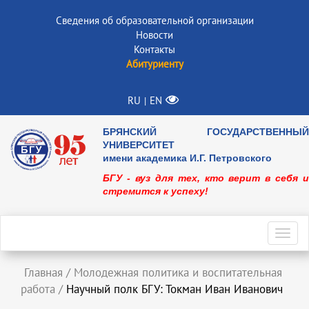
Сведения об образовательной организации
Новости
Контакты
Абитуриенту
RU
EN
|
БРЯНСКИЙ ГОСУДАРСТВЕННЫЙ
УНИВЕРСИТЕТ
имени академика И.Г. Петровского
БГУ - вуз для тех, кто верит в себя и
стремится к успеху!
Toggl
navig
Главная
/
Молодежная политика и воспитательная
работа
/
Научный полк БГУ: Токман Иван Иванович