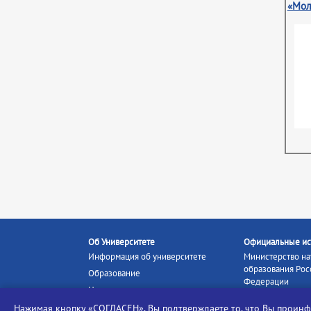
«Мол
Об Университете
Официальные ис
Информация об университете
Министерство на
образования Рос
Образование
Федерации
Наука и инновации
Министерство п
Абитуриенту
Нажимая кнопку «СОГЛАСЕН», Вы подтверждаете то, что Вы прои