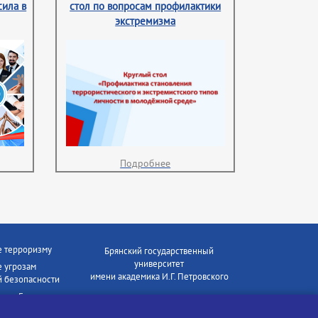
сила в
стол по вопросам профилактики
экстремизма
Подробнее
е терроризму
Брянский государственный
университет
 угрозам
имени академика И.Г. Петровского
 безопасности
ки - Генеральная
Время работы: пн-пт 09:00-18:00
E-mail: bryanskgu@mail.ru