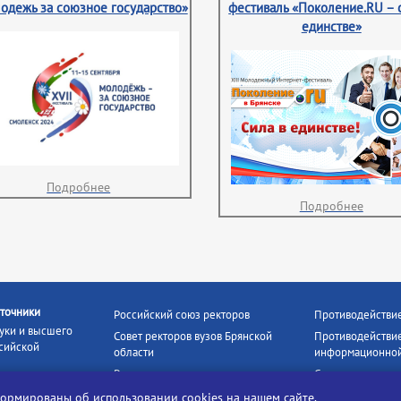
одежь за союзное государство»
фестиваль «Поколение.RU – 
единстве»
Подробнее
Подробнее
точники
Российский союз ректоров
Противодействи
уки и высшего
Совет ректоров вузов Брянской
Противодействие
сийской
области
информационной
Росстудцентр
Социальные роли
росвещения
прокуратура РФ
Наши партнёры
нформированы об
использовании cookies
на нашем сайте.