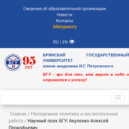
Сведения об образовательной организации
Новости
Контакты
Абитуриенту
RU
EN
|
БРЯНСКИЙ ГОСУДАРСТВЕННЫЙ
УНИВЕРСИТЕТ
имени академика И.Г. Петровского
БГУ - вуз для тех, кто верит в себя и
стремится к успеху!
Toggl
navig
Главная
/
Молодежная политика и воспитательная
работа
/
Научный полк БГУ: Акуленко Алексей
Прокофьевич