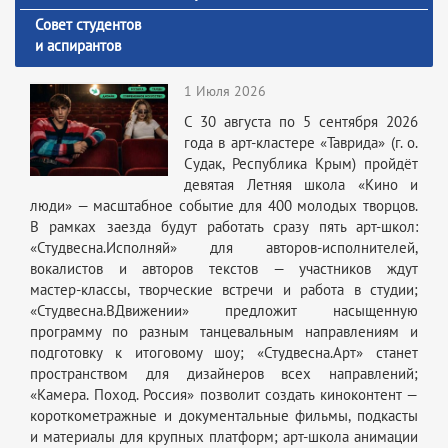
Совет студентов
и аспирантов
1 Июля 2026
С 30 августа по 5 сентября 2026
года в арт‑кластере «Таврида» (г. о.
Судак, Республика Крым) пройдёт
девятая Летняя школа «Кино и
люди» — масштабное событие для 400 молодых творцов.
В рамках заезда будут работать сразу пять арт‑школ:
«Студвесна.Исполняй» для авторов‑исполнителей,
вокалистов и авторов текстов — участников ждут
мастер‑классы, творческие встречи и работа в студии;
«Студвесна.ВДвижении» предложит насыщенную
программу по разным танцевальным направлениям и
подготовку к итоговому шоу; «Студвесна.Арт» станет
пространством для дизайнеров всех направлений;
«Камера. Поход. Россия» позволит создать киноконтент —
короткометражные и документальные фильмы, подкасты
и материалы для крупных платформ; арт‑школа анимации