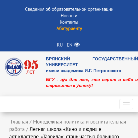
Сведения об образовательной организации
Новости
Контакты
Абитуриенту
RU
EN
|
БРЯНСКИЙ ГОСУДАРСТВЕННЫЙ
УНИВЕРСИТЕТ
имени академика И.Г. Петровского
БГУ - вуз для тех, кто верит в себя и
стремится к успеху!
Toggl
navig
Главная
/
Молодежная политика и воспитательная
работа
/
Летняя школа «Кино и люди» в
арт‑кластере «Таврида»: стань частью большого