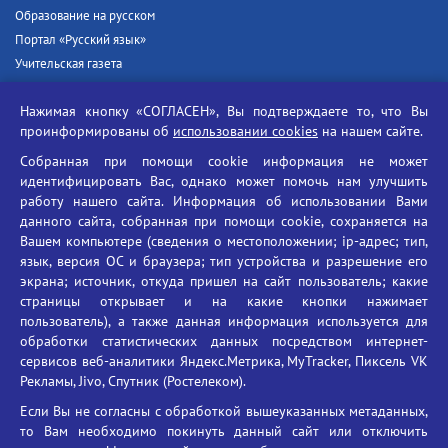
Образование на русском
Портал «Русский язык»
Учительская газета
Российская академия наук
Нажимая кнопку «СОГЛАСЕН», Вы подтверждаете то, что Вы
Единый портал государственных услуг
проинформированы об
использовании cookies
на нашем сайте.
Противодействие терроризму
Собранная при помощи cookie информация не может
Противодействие угрозам информационной безопасности
идентифицировать Вас, однако может помочь нам улучшить
Социальные ролики - Генеральная прокуратура РФ
работу нашего сайта. Информация об использовании Вами
Противодействие коррупции
данного сайта, собранная при помощи cookie, сохраняется на
Вашем компьютере (сведения о местоположении; ip-адрес; тип,
БГУ против наркотиков
язык, версия ОС и браузера; тип устройства и разрешение его
Брянский государственный университет
экрана; источник, откуда пришел на сайт пользователь; какие
имени академика И.Г. Петровского
страницы открывает и на какие кнопки нажимает
пользователь), а также данная информация используется для
Время работы: пн-пт 09:00-18:00
обработки статистических данных посредством интернет-
E-mail: bryanskgu@mail.ru
сервисов веб-аналитики Яндекс.Метрика, MyTracker, Пиксель VK
Телефон: +7(4832)58-90-85
Рекламы, Jivo, Спутник (Ростелеком).
Если Вы не согласны с обработкой вышеуказанных метаданных,
то Вам необходимо покинуть данный сайт или отключить