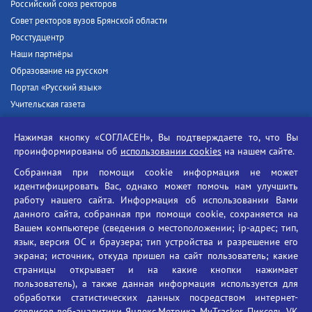
Российский союз ректоров
Совет ректоров вузов Брянской области
Росстудцентр
Наши партнёры
Образование на русском
Портал «Русский язык»
Учительская газета
Российская академия наук
Нажимая кнопку «СОГЛАСЕН», Вы подтверждаете то, что Вы
Единый портал государственных услуг
проинформированы об
использовании cookies
на нашем сайте.
Противодействие терроризму
Собранная при помощи cookie информация не может
Противодействие угрозам информационной безопасности
идентифицировать Вас, однако может помочь нам улучшить
Социальные ролики - Генеральная прокуратура РФ
работу нашего сайта. Информация об использовании Вами
Противодействие коррупции
данного сайта, собранная при помощи cookie, сохраняется на
Вашем компьютере (сведения о местоположении; ip-адрес; тип,
БГУ против наркотиков
язык, версия ОС и браузера; тип устройства и разрешение его
Брянский государственный университет
экрана; источник, откуда пришел на сайт пользователь; какие
имени академика И.Г. Петровского
страницы открывает и на какие кнопки нажимает
пользователь), а также данная информация используется для
Время работы: пн-пт 09:00-18:00
обработки статистических данных посредством интернет-
E-mail: bryanskgu@mail.ru
сервисов веб-аналитики Яндекс.Метрика, MyTracker, Пиксель VK