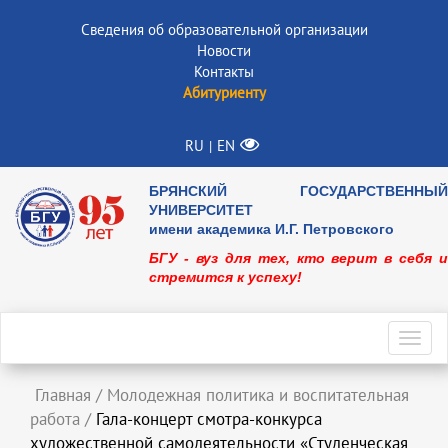
Сведения об образовательной организации
Новости
Контакты
Абитуриенту
RU
EN
|
БРЯНСКИЙ ГОСУДАРСТВЕННЫЙ
УНИВЕРСИТЕТ
имени академика И.Г. Петровского
БГУ - вуз для тех, кто верит в себя и
стремится к успеху!
Toggl
navig
Главная
/
Молодежная политика и воспитательная
работа
/
Гала-концерт смотра-конкурса
художественной самодеятельности «Студенческая