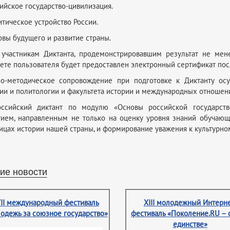
сийское государство-цивилизация.
итическое устройство России.
овы будущего и развитие страны.
участникам Диктанта, продемонстрировавшим результат не мен
ете пользователя будет предоставлен электронный сертификат посл
но-методическое сопровождение при подготовке к Диктанту ос
ии и политологии и факультета истории и международных отношен
оссийский диктант по модулю «Основы российской государств
ием, направленным не только на оценку уровня знаний обучающ
ицах истории нашей страны, и формирование уважения к культурно
ие новости
II международный фестиваль
XIII молодежный Интерне
одежь за союзное государство»
фестиваль «Поколение.RU – 
единстве»