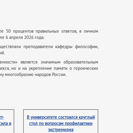
ее 50 процентов правильных ответов, в личном
е 6 апреля 2026 года.
уществляли преподаватели кафедры философии,
ий.
енности» является значимым образовательным
ихся, но и на укрепление памяти о героических
му многообразию народов России.
т-
В университете состоялся круглый
сила в
стол по вопросам профилактики
экстремизма