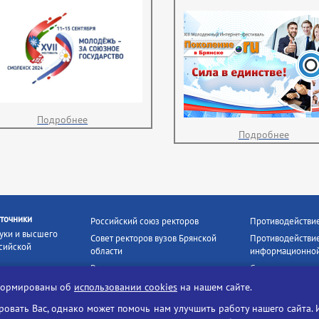
Подробнее
Подробнее
точники
Российский союз ректоров
Противодействи
уки и высшего
Совет ректоров вузов Брянской
Противодействие
сийской
области
информационной
Росстудцентр
Социальные роли
росвещения
прокуратура РФ
Наши партнёры
нформированы об
использовании cookies
на нашем сайте.
кое
Противодействи
Образование на русском
вать Вас, однако может помочь нам улучшить работу нашего сайта. 
БГУ против нарк