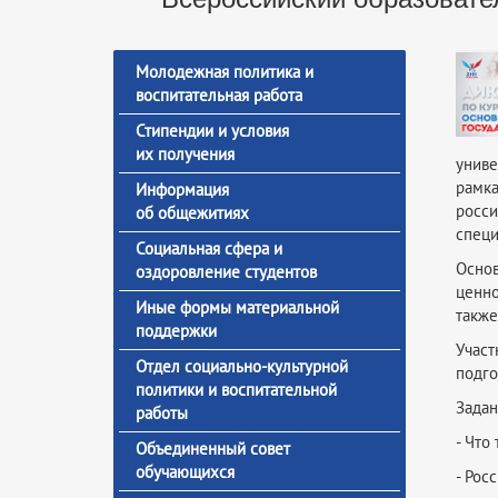
Молодежная политика и
воспитательная работа
Стипендии и условия
их получения
униве
рамк
Информация
росси
об общежитиях
специ
Социальная сфера и
Осно
оздоровление студентов
ценно
Иные формы материальной
также
поддержки
Участ
Отдел социально-культурной
подго
политики и воспитательной
Задан
работы
- Что
Объединенный совет
обучающихся
- Рос