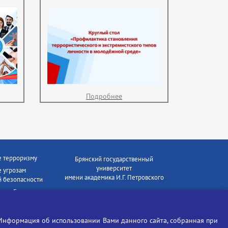
Подробнее
е терроризму
Брянский государственный
университет
 угрозам
имени академика И.Г. Петровского
 безопасности
ки - Генеральная
Время работы: пн-пт 09:00-18:00
E-mail: bryanskgu@mail.ru
е коррупции
Телефон: +7(4832)58-90-85
Информация об использовании Вами данного сайта, собранная при
отиков