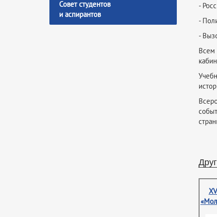
Совет студентов
- Рос
и аспирантов
- Пол
- Выз
Всем 
кабин
Учеб
истор
Всер
событ
стран
Друг
XV
«Мол