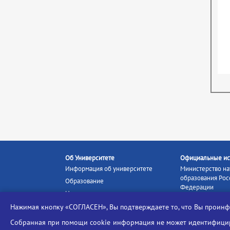
Об Университете
Официальные ис
Информация об университете
Министерство на
образования Рос
Образование
Федерации
Наука и инновации
Министерство п
Абитуриенту
Нажимая кнопку «СОГЛАСЕН», Вы подтверждаете то, что Вы прои
Портал «Российс
Студентам
образование»
Собранная при помощи cookie информация не может идентифициро