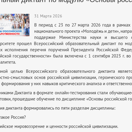
31 Марта 2026
В период с 23 по 27 марта 2026 года в рамках
национального проекта «Молодёжь и дети», напра
поддержке Министерства науки и высшего 
рситете прошел Всероссийский образовательный диктант по мод
ах исполнения перечня поручений Президента Российской Федер
йской государственности» была включена с 1 сентября 2023 г. в
алитета.
вной целью Всероссийского образовательного диктанта являет
стно-смысловых основ российской цивилизации, героического про
 формирования у них навыков критического анализа и ответственн
никами Диктанта в формате онлайн-тестирования стали обучающиес
товки, прошедшие обучение по дисциплине «Основы российской го
ия диктанта формировались по пяти разделам дисциплины:
 такое Россия?
сийское мировоззрение и ценности российской цивилизации.