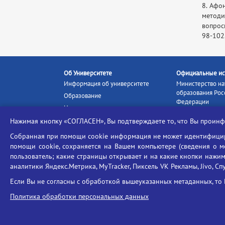
8. Афо
методи
вопрос
98-102
Об Университете
Официальные ис
Информация об университете
Министерство на
образования Рос
Образование
Федерации
Наука и инновации
Министерство п
Абитуриенту
Нажимая кнопку «СОГЛАСЕН», Вы подтверждаете то, что Вы прои
Портал «Российс
Студентам
образование»
Собранная при помощи cookie информация не может идентифициро
Ассоциация выпускников
помощи cookie, сохраняется на Вашем компьютере (сведения о мес
Единое окно ин
Центр тестирования
ресурсов
пользователь; какие страницы открывает и на какие кнопки нажим
иностранных граждан
аналитики Яндекс.Метрика, MyTracker, Пиксель VK Рекламы, Jivo, Сп
Единая коллекц
Конкурс на замещение
образовательных
Если Вы не согласны с обработкой вышеуказанных метаданных, то 
должностей научно-
Федеральная слу
педагогических работников
Политика обработки персональных данных
в сфере образов
ГИС «Современн
образовательная