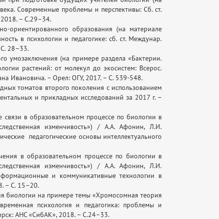
века. Современные проблемы и перспективы: Сб. ст.
 2018. – С.29–34.
но-ориентированного образования (на материале
сть в психологии и педагогике: сб. ст. Междунар.
 С. 28–33.
ого умозаключения (на примере раздела «Бактерии.
логии растений: от молекул до экосистем: Всерос.
на Ивановича. – Орел: ОГУ, 2017. – С. 539-548.
идных томатов второго поколения с использованием
нтальных и прикладных исследований за 2017 г. –
 связи в образовательном процессе по биологии в
едственная изменчивость») / А.А. Афонин, Л.И.
логические педагогические основы интеллектуального
чения в образовательном процессе по биологии в
едственная изменчивость») / А.А. Афонин, Л.И.
 «Информационные и коммуникативные технологии в
. – С. 15–20.
ия биологии на примере темы «Хромосомная теория
Современная психология и педагогика: проблемы и
бирск: АНС «СибАК», 2018. – С.24–33.