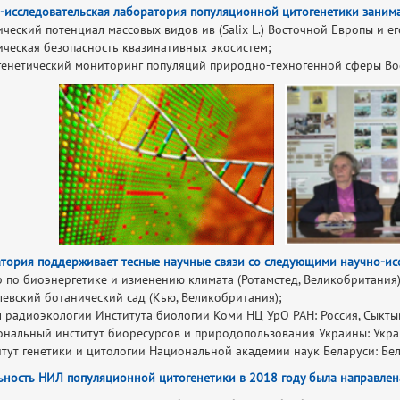
-исследовательская лаборатория популяционной цитогенетики заним
тический потенциал массовых видов ив (Salix L.) Восточной Европы и 
тическая безопасность квазинативных экосистем;
генетический мониторинг популяций природно-техногенной сферы Во
тория поддерживает тесные научные связи со следующими научно-ис
р по биоэнергетике и изменению климата (Ротамстед, Великобритания
левский ботанический сад (Кью, Великобритания);
л радиоэкологии Института биологии Коми НЦ УрО РАН: Россия, Сыкты
ональный институт биоресурсов и природопользования Украины: Укра
итут генетики и цитологии Национальной академии наук Беларуси: Бел
ьность НИЛ популяционной цитогенетики в 2018 году была направле