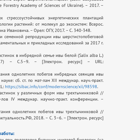
 Forestry Academy of Sciences of Ukraine). – 2017. –
х стрессоустойчивых энергетических плантаций
огии растений: от молекул до экосистем: Всерос.
на Ивановича. – Орел: ОГУ, 2017. – С. 340-348.
ри семенной репродукции ивы шерстистопобеговой
ндаментальных и прикладных исследований за 2017 г.
тинок в инбредной семье ивы белой (Salix alba L.)
) – С.5–9. – [Электрон. ресурс] – URL:
стания однолетних побегов инбредных сеянцев ивы
ке: сб. ст. по мат-лам XII междунар. науч.-практ.
RL:
https://sibac.info/conf/modernscience/xii/98598
.
астинок у различных форм ивы трехтычинковой //
-лов IV междунар. научно-практ. конференции. –
стания однолетних побегов ивы трехтычинковой //
ктуальность.РФ, 2018. – С. 3–6. – [Электрон. ресурс]
работы:
зи при подготовке будущих учителей биологии (на