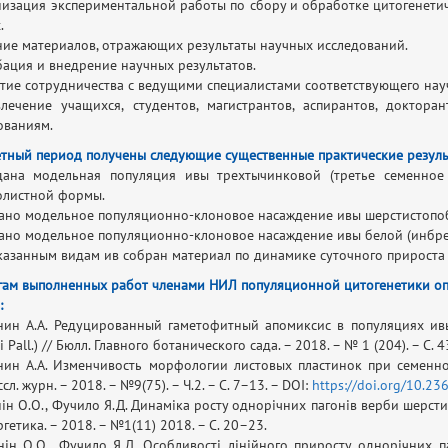
низация экспериментальной работы по сбору и обработке цитогенети
х.
ние материалов, отражающих результаты научных исследований.
бация и внедрение научных результатов.
итие сотрудничества с ведущими специалистами соответствующего науч
лечение учащихся, студентов, магистрантов, аспирантов, доктора
ованиям.
етный период получены следующие существенные практические резуль
дана модельная популяция ивы трехтычинковой (третье семенно
олистной формы.
дано модельное популяционно-клоновое насаждение ивы шерстистопо
дано модельное популяционно-клоновое насаждение ивы белой (инбре
указанным видам ив собран материал по динамике суточного прироста 
гам выполненных работ членами НИЛ популяционной цитогенетики о
:
нин А.А. Редуцированный гаметофитный апомиксис в популяциях ивы 
i Pall.) // Бюлл. Главного ботанического сада. – 2018. – № 1 (204). – С. 
нин А.А. Изменчивость морфологии листовых пластинок при семенн
ссл. журн. – 2018. – №9(75). – Ч.2. – С. 7–13. – DOI:
https://doi.org/10.23
ін О.О., Фучило Я.Д. Динаміка росту однорічних пагонів верби шерстис
гетика. – 2018. – №1(11) 2018. – С. 20–23.
нін О.О., Фучило Я.Д. Особливості лінійного приросту однорічних па