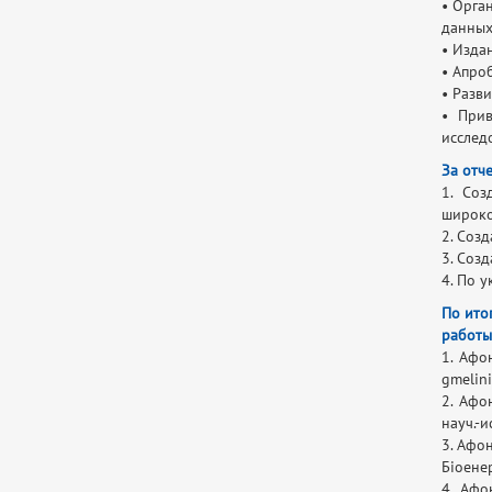
• Орга
данны
• Изда
• Апро
• Разв
• Прив
исслед
За отч
1. Соз
широк
2. Соз
3. Соз
4. По 
По ито
работы
1. Афо
gmelini
2. Афо
науч.-и
3. Афон
Біоенер
4. Афо