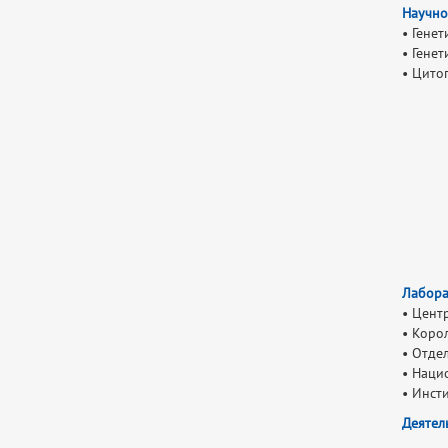
Научно
• Гене
• Гене
• Цито
Лабора
• Цент
• Коро
• Отде
• Наци
• Инст
Деятел