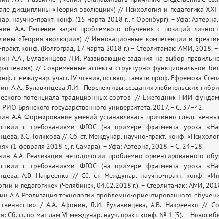
але дисциплины «Теория эволюции») // Психология и педагогика XXI 
р. научно-практ. конф. (15 марта 2018 г., г. Оренбург). – Уфа: Аэтерна,
нин А.А. Решение задач проблемного обучения с позиций личност
лины «Теория эволюции») // Инновационные компетенции и креативно
практ. конф. (Волгоград, 17 марта 2018 г.) – Стерлитамак: АМИ, 2018. –
нин А.А., Булавинцева Л.И. Развивающие задания на выбор правильн
 растения») // Современные аспекты структурно-функциональной био
онф. с междунар. участ. IV чтения, посвящ. памяти проф. Ефремова Степа
нин А.А., Булавинцева Л.И. Перспективы создания любительских гибр
ческого потенциала традиционных сортов // Ежегодник НИИ фундаме
: РИО Брянского государственного университета, 2017. – С. 37–42.
нин А.А. Формирование умений устанавливать причинно-следственные
тствии с требованиями ФГОС (на примере фрагмента урока «Насл
нцева, В.С. Голикова // Сб. ст. Междунар. научно-практ. конф. «Психо
я» (1 февраля 2018 г., г. Самара). – Уфа: Аэтерна, 2018. – С. 24–28.
нин А.А. Реализация методологии проблемно-ориентированного обу
тствии с требованиями ФГОС (на примере фрагмента урока «Насл
нцева, А.В. Напреенко // Сб. ст. Междунар. научно-практ. конф.
гии и педагогике» (Челябинск, 04.02.2018 г.). – Стерлитамак: АМИ, 2018
нин А.А. Реализация технологии проблемно-ориентированного обучен
ственности» / А.А. Афонин, Л.И. Булавинцева, А.В. Напреенко // 
: Сб. ст. по мат-лам VI междунар. науч.-практ. конф. № 1 (5). – Новоси