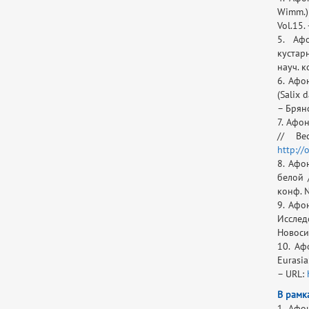
Wimm.) 
Vol.15.
5. Афо
кустар
науч. к
6. Афо
(Salix
– Брян
7. Афо
// Ве
http://
8. Афо
белой 
конф. №
9. Афо
Исслед
Новосиб
10. Аф
Eurasia
– URL:
В рамк
1. Афо