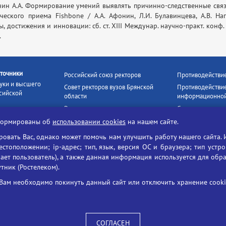
нин А.А. Формирование умений выявлять причинно-следственные связ
ческого приема Fishbone / А.А. Афонин, Л.И. Булавинцева, А.В. Н
ы, достижения и инновации: сб. ст. XIII Междунар. научно-практ. конф
.
точники
Российский союз ректоров
Противодействи
уки и высшего
Совет ректоров вузов Брянской
Противодействие
сийской
области
информационной
Росстудцентр
Социальные роли
росвещения
прокуратура РФ
Наши партнёры
нформированы об
использовании cookies
на нашем сайте.
кое
Противодействи
Образование на русском
вать Вас, однако может помочь нам улучшить работу нашего сайта. 
БГУ против нарк
Портал «Русский язык»
тоположении; ip-адрес; тип, язык, версия ОС и браузера; тип устр
формационных
Учительская газета
ает пользователь), а также данная информация используется для обр
утник (Ростелеком).
ия цифровых
Российская академия наук
 ресурсов
Единый портал государственных
Вам необходимо покинуть данный сайт или отключить хранение cookie
жба по надзору
услуг
ания и науки
ая цифровая
 среда РФ»
СОГЛАСЕН