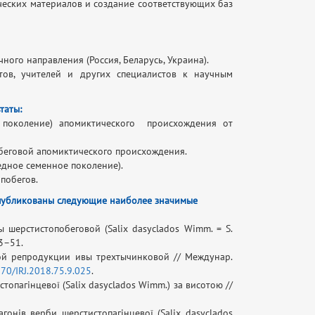
ческих материалов и создание соответствующих баз
ного направления (Россия, Беларусь, Украина).
нтов, учителей и других специалистов к научным
таты:
е поколение) апомиктического происхождения от
беговой апомиктического происхождения.
дное семенное поколение).
побегов.
публикованы следующие наиболее значимые
шерстистопобеговой (Salix dasyclados Wimm. = S.
43–51.
ой репродукции ивы трехтычинковой // Междунар.
670/IRJ.2018.75.9.025
.
топагінцевої (Salix dasyclados Wimm.) за висотою //
гонів верби шерстистопагінцевої (Salix dasyclados