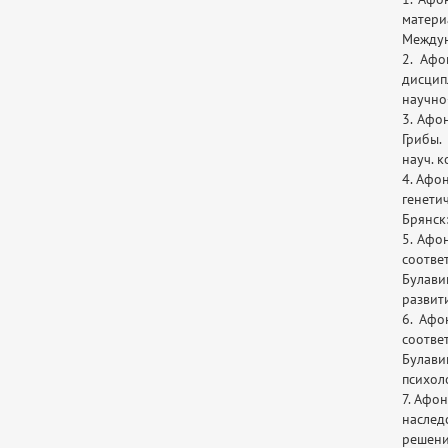
матери
Междуна
2. Афо
дисцип
научно-
3. Афо
Грибы.
науч. к
4. Афо
генети
Брянск
5. Афо
соотве
Булави
развити
6. Афо
соотве
Булави
психоло
7. Афо
наслед
решения