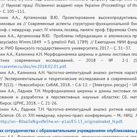
// Наукові праці Лісівничої академії наук України (Proceedings of the
 – С. 105–111.
нин А.А., Артамонова В.Ю. Проектирование высокопродуктивны
никовых ив // Современные аспекты структурно-функциональной биол
онф. с междунар. участ. IV чтения, посвящ. памяти проф. Ефремова Степа
нин А.А., Артамонова В.Ю. Проблемы гибридизации и апомиксиса п
 dasyclados Wimm.1849 = S. gmelinii Pall. 1789) // Ежегодник НИИ фу
ск: РИО Брянского государственного университета, 2017. – С. 31–37.
нин А.А., Калинина А.Н. Морфодинамика ширины и длины листовых плас
стник современных исследований. – 2018 – № 2-1 (17
orcacenter.ru/doc/mr.2018.02.01.pdf
.
нин А.А., Калинина А.Н. Частотно-амплитудный анализ ритмов нара
// Экспериментальные и теоретические исследования в современной нау
 3(12). – Новосибирск: СибАК, 2018. – С.6-12. – [Электрон. ресурс] – U
нин А.А., Ладнюк Т.Н. Морфодинамика ширины и длины листовых пл
ования и разработки в перспективных научных областях: Сб. мат
ирск: ЦРНС, 2018. – С. 21-26.
онин А.А., Ладнюк Т.Н. Частотно-амплитудный анализ ритмов нара
Science: Сб. ст. XIII междунар. научно-практ. конференции. – М.: НИЦ А
http://xn--80aa3afkgvdfe5he.xn--p1ai/ES-13_originalmaket_N.pdf
.
ах сотрудничества с образовательными учреждениями опубликованы 
нин А.А. Развитие умения устанавливать причинно-следственные свя