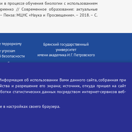
и в процессе обучения биологии с использованием
апреенко // Современное образование: актуальные
. – Пенза: МЦНС «Наука и Просвещение». – 2018. – С.
е терроризму
Брянский государственный
университет
 угрозам
имени академика И.Г. Петровского
 безопасности
ки - Генеральная
Время работы: пн-пт 09:00-18:00
E-mail: bryanskgu@mail.ru
е коррупции
Телефон: +7(4832)58-90-85
Информация об использовании Вами данного сайта, собранная при
отиков
ойства и разрешение его экрана; источник, откуда пришел на сайт
аботки статистических данных посредством интернет-сервисов веб-
 в настройках своего браузера.
Вход