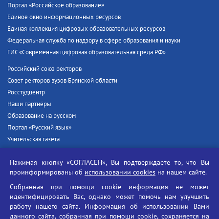
Портал «Российское образование»
Единое окно информационных ресурсов
Единая коллекция цифровых образовательных ресурсов
Федеральная служба по надзору в сфере образования и науки
ГИС «Современная цифровая образовательная среда РФ»
Российский союз ректоров
Совет ректоров вузов Брянской области
Росстудцентр
Наши партнёры
Образование на русском
Портал «Русский язык»
Учительская газета
Российская академия наук
Нажимая кнопку «СОГЛАСЕН», Вы подтверждаете то, что Вы
Единый портал государственных услуг
проинформированы об
использовании cookies
на нашем сайте.
Противодействие терроризму
Собранная при помощи cookie информация не может
Противодействие угрозам информационной безопасности
идентифицировать Вас, однако может помочь нам улучшить
Социальные ролики - Генеральная прокуратура РФ
работу нашего сайта. Информация об использовании Вами
Противодействие коррупции
данного сайта, собранная при помощи cookie, сохраняется на