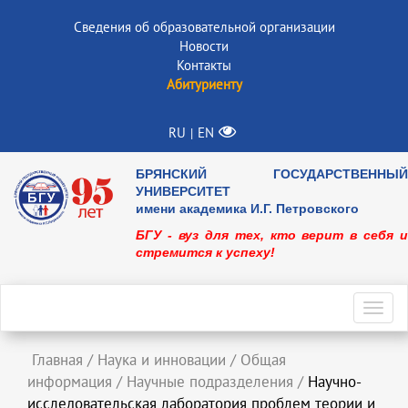
Сведения об образовательной организации
Новости
Контакты
Абитуриенту
RU
EN
|
БРЯНСКИЙ ГОСУДАРСТВЕННЫЙ
УНИВЕРСИТЕТ
имени академика И.Г. Петровского
БГУ - вуз для тех, кто верит в себя и
стремится к успеху!
Toggl
navig
Главная
/
Наука и инновации
/
Общая
информация
/
Научные подразделения
/
Научно-
исследовательская лаборатория проблем теории и