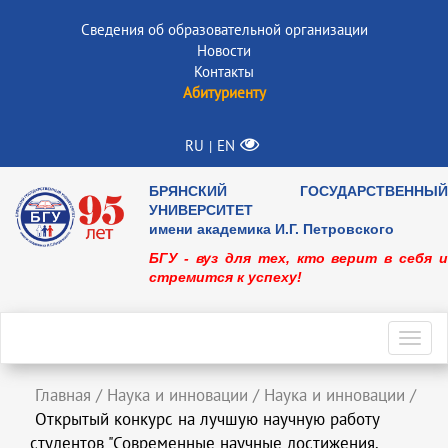
Сведения об образовательной организации
Новости
Контакты
Абитуриенту
RU
EN
|
БРЯНСКИЙ ГОСУДАРСТВЕННЫЙ
УНИВЕРСИТЕТ
имени академика И.Г. Петровского
БГУ - вуз для тех, кто верит в себя и
стремится к успеху!
Toggl
navig
Главная
/
Наука и инновации
/
Наука и инновации
/
Открытый конкурс на лучшую научную работу
студентов "Современные научные достижения.