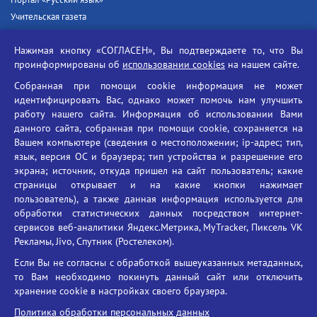
Портал «Русский язык»
Учительская газета
Российская академия наук
Нажимая кнопку «СОГЛАСЕН», Вы подтверждаете то, что Вы
Единый портал государственных услуг
проинформированы об
использовании cookies
на нашем сайте.
Противодействие терроризму
Собранная при помощи cookie информация не может
Противодействие угрозам информационной безопасности
идентифицировать Вас, однако может помочь нам улучшить
Социальные ролики - Генеральная прокуратура РФ
работу нашего сайта. Информация об использовании Вами
Противодействие коррупции
данного сайта, собранная при помощи cookie, сохраняется на
Вашем компьютере (сведения о местоположении; ip-адрес; тип,
БГУ против наркотиков
язык, версия ОС и браузера; тип устройства и разрешение его
Брянский государственный университет
экрана; источник, откуда пришел на сайт пользователь; какие
имени академика И.Г. Петровского
страницы открывает и на какие кнопки нажимает
пользователь), а также данная информация используется для
Время работы: пн-пт 09:00-18:00
обработки статистических данных посредством интернет-
E-mail: bryanskgu@mail.ru
сервисов веб-аналитики Яндекс.Метрика, MyTracker, Пиксель VK
Телефон: +7(4832)58-90-85
Рекламы, Jivo, Спутник (Ростелеком).
Если Вы не согласны с обработкой вышеуказанных метаданных,
то Вам необходимо покинуть данный сайт или отключить
хранение cookie в настройках своего браузера.
Политика обработки персональных данных