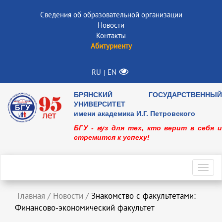
Сведения об образовательной организации
Новости
Контакты
Абитуриенту
RU
EN
|
БРЯНСКИЙ ГОСУДАРСТВЕННЫЙ
УНИВЕРСИТЕТ
имени академика И.Г. Петровского
БГУ - вуз для тех, кто верит в себя и
стремится к успеху!
Toggl
navig
Главная
/
Новости
/
Знакомство с факультетами:
Финансово-экономический факультет