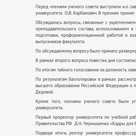
Перед членами ученого совета выступили и.о. за
университета О.В. Карбанович. В прениях принял 
Обсуждались вопросы, связанные с укрепление
преподавательского состава, использованием 
подготовки, профориентационной работой и вз
выпускников факультета.
По обсуждаемому вопросу было принято разверн
В рамках второго вопроса повестки дня состоял
По итогам тайного голосования на должность зав
По результатам баллотировки в рамках рассмотр
высшего образования Российской Федерации о пр
Дедово
Кроме того, членами ученого совета были ут
университета.
Первый проректор университета по учебной ра
Правительства РФ Д.Н. Чернышенко «Кадры для б
Подводя итоги, ректор университета профессо