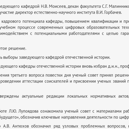
ведующего кафедрой Н.В. Моисеев, декан факультета С.Г. Малинни
участие директор естественно-научного института В.И. Горбачев.
м кадрового потенциала кафедры, повышением квалификации и пр
в учебном процессе современных цифровых образовательных тех
аимодействием с потенциальными работодателями с целью гара
утое решение.
ись выборы заведующего кафедрой отечественной истории.
едующего кафедры отечественной истории вновь избран д.и.н., проф
ения третьего вопроса повестки дня ученый совет принял решен
оведении аттестации соискателей и присвоении ученых званий п
й.
верждены актуальные редакции локальных нормативных актов
боте Л.Ю. Лупоядова ознакомила ученый совет с материалами ра
удущего», обозначив ключевые направления деятельности по цифр
р А.В. Антюхов обозначил ряд узловых проблемных вопросов, 