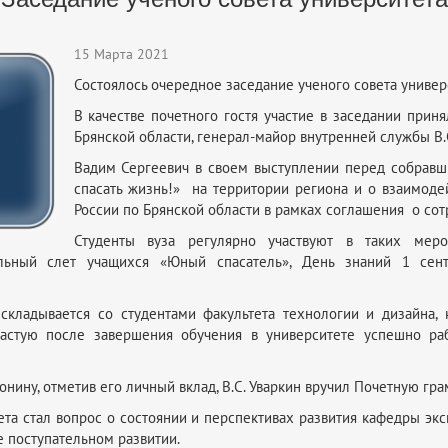
15 Марта 2021
Состоялось очередное заседание ученого совета универ
В качестве почетного гостя участие в заседании прин
Брянской области, генерал-майор внутренней службы В.С
Вадим Сергеевич в своем выступлении перед собравш
спасать жизнь!» на территории региона и о взаимоде
России по Брянской области в рамках соглашения о сот
Студенты вуза регулярно участвуют в таких мер
альный слет учащихся «Юный спасатель», День знаний 1 сент
складывается со студентами факультета технологии и дизайна,
частую после завершения обучения в университете успешно ра
онину, отметив его личный вклад, В.С. Уваркин вручил Почетную гра
ета стал вопрос о состоянии и перспективах развития кафедры э
е поступательном развитии.