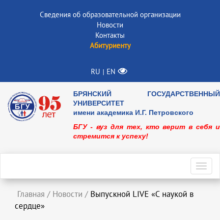
Сведения об образовательной организации
Новости
Контакты
Абитуриенту
RU
EN
|
БРЯНСКИЙ ГОСУДАРСТВЕННЫЙ
УНИВЕРСИТЕТ
имени академика И.Г. Петровского
БГУ - вуз для тех, кто верит в себя и
стремится к успеху!
Toggl
navig
Главная
/
Новости
/
Выпускной LIVE «С наукой в
сердце»