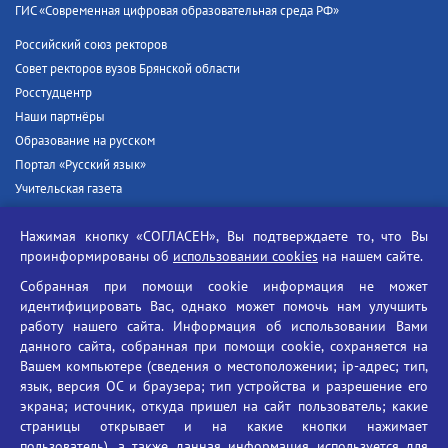
ГИС «Современная цифровая образовательная среда РФ»
Российский союз ректоров
Совет ректоров вузов Брянской области
Росстудцентр
Наши партнёры
Образование на русском
Портал «Русский язык»
Учительская газета
Российская академия наук
Нажимая кнопку «СОГЛАСЕН», Вы подтверждаете то, что Вы
Единый портал государственных услуг
проинформированы об
использовании cookies
на нашем сайте.
Противодействие терроризму
Собранная при помощи cookie информация не может
Противодействие угрозам информационной безопасности
идентифицировать Вас, однако может помочь нам улучшить
Социальные ролики - Генеральная прокуратура РФ
работу нашего сайта. Информация об использовании Вами
Противодействие коррупции
данного сайта, собранная при помощи cookie, сохраняется на
Вашем компьютере (сведения о местоположении; ip-адрес; тип,
БГУ против наркотиков
язык, версия ОС и браузера; тип устройства и разрешение его
Брянский государственный университет
экрана; источник, откуда пришел на сайт пользователь; какие
имени академика И.Г. Петровского
страницы открывает и на какие кнопки нажимает
пользователь), а также данная информация используется для