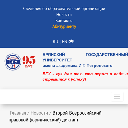
Сведения об образовательной организации
Новости
Контакты
Абитуриенту
RU
EN
|
БРЯНСКИЙ ГОСУДАРСТВЕННЫЙ
УНИВЕРСИТЕТ
имени академика И.Г. Петровского
БГУ - вуз для тех, кто верит в себя и
стремится к успеху!
Toggl
navig
Главная
/
Новости
/
Второй Всероссийский
правовой (юридический) диктант