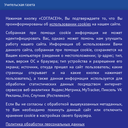
Учительская газета
Российская академия наук
Нажимая кнопку «СОГЛАСЕН», Вы подтверждаете то, что Вы
Единый портал государственных услуг
проинформированы об
использовании cookies
на нашем сайте.
Противодействие терроризму
Собранная при помощи cookie информация не может
Противодействие угрозам информационной безопасности
идентифицировать Вас, однако может помочь нам улучшить
Социальные ролики - Генеральная прокуратура РФ
работу нашего сайта. Информация об использовании Вами
Противодействие коррупции
данного сайта, собранная при помощи cookie, сохраняется на
Вашем компьютере (сведения о местоположении; ip-адрес; тип,
БГУ против наркотиков
язык, версия ОС и браузера; тип устройства и разрешение его
Брянский государственный университет
экрана; источник, откуда пришел на сайт пользователь; какие
имени академика И.Г. Петровского
страницы открывает и на какие кнопки нажимает
пользователь), а также данная информация используется для
Время работы: пн-пт 09:00-18:00
обработки статистических данных посредством интернет-
E-mail: bryanskgu@mail.ru
сервисов веб-аналитики Яндекс.Метрика, MyTracker, Пиксель VK
Телефон: +7(4832)58-90-85
Рекламы, Jivo, Спутник (Ростелеком).
Если Вы не согласны с обработкой вышеуказанных метаданных,
то Вам необходимо покинуть данный сайт или отключить
хранение cookie в настройках своего браузера.
Политика обработки персональных данных