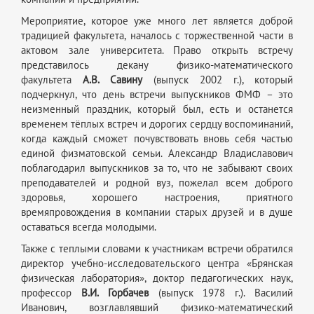
Мероприятие, которое уже много лет является доброй
традицией факультета, началось с торжественной части в
актовом зале университета. Право открыть встречу
представилось декану физико-математического
факультета
А.В. Савину
(выпуск 2002 г.), который
подчеркнул, что день встречи выпускников ФМФ – это
неизменный праздник, который был, есть и останется
временем тёплых встреч и дорогих сердцу воспоминаний,
когда каждый сможет почувствовать вновь себя частью
единой физматовской семьи. Александр Владиславович
поблагодарил выпускников за то, что не забывают своих
преподавателей и родной вуз, пожелал всем доброго
здоровья, хорошего настроения, приятного
времяпровождения в компании старых друзей и в душе
оставаться всегда молодыми.
Также с теплыми словами к участникам встречи обратился
директор учебно-исследовательского центра «Брянская
физическая лаборатория», доктор педагогических наук,
профессор
В.И. Горбачев
(выпуск 1978 г.). Василий
Иванович, возглавлявший физико-математический