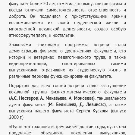
факультет более 20 лет, отметил, что выпускников физмата
всегда отличали самостоятельность, ответственность и
доброта. Он поделился с присутствующими яркими
воспоминаниями из своей студенческой жизни и
многолетней деканской деятельности, создав особую
атмосферу теплоты и ностальгии.
Знаковыми эпизодами программы встречи стала
демонстрация фильмов о достижениях факультета, его
истории и ветеранах педагогического труда, а также
видеопрезентаций, смонтированных самими
выпускниками, отразивших их студенческую жизнь в
различные периоды функционирования факультета.
Подарком для всех гостей встречи стало выступление
вокальной группы физико-математического факультета
(
А.С. Нестеров
,
А. Макавьева
,
А. Моисеева
), танцевального
дуета факультета (
М. Белышева, Д. Левинсас
), а также
выпускника нашего факультета
Сергея Кускова
(выпуск
2000 г.)
«Пусть эта традиция встреч живёт долгие годы, пусть она
продолжает объединять поколения выпускников,