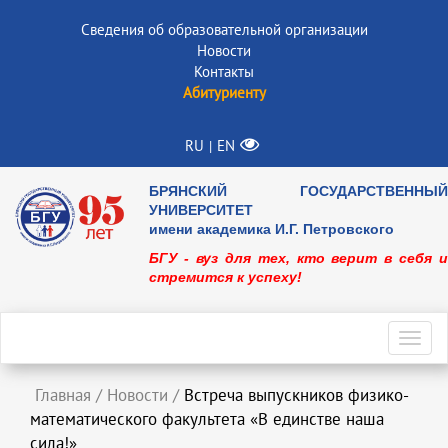
Сведения об образовательной организации
Новости
Контакты
Абитуриенту
RU
EN
|
БРЯНСКИЙ ГОСУДАРСТВЕННЫЙ
УНИВЕРСИТЕТ
имени академика И.Г. Петровского
БГУ - вуз для тех, кто верит в себя и
стремится к успеху!
Toggl
navig
Главная
/
Новости
/
Встреча выпускников физико-
математического факультета «В единстве наша
сила!»