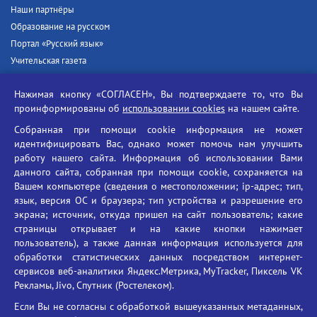
Наши партнёры
Образование на русском
Портал «Русский язык»
Учительская газета
Российская академия наук
Нажимая кнопку «СОГЛАСЕН», Вы подтверждаете то, что Вы
Единый портал государственных услуг
проинформированы об
использовании cookies
на нашем сайте.
Противодействие терроризму
Собранная при помощи cookie информация не может
Противодействие угрозам информационной безопасности
идентифицировать Вас, однако может помочь нам улучшить
Социальные ролики - Генеральная прокуратура РФ
работу нашего сайта. Информация об использовании Вами
Противодействие коррупции
данного сайта, собранная при помощи cookie, сохраняется на
Вашем компьютере (сведения о местоположении; ip-адрес; тип,
БГУ против наркотиков
язык, версия ОС и браузера; тип устройства и разрешение его
Брянский государственный университет
экрана; источник, откуда пришел на сайт пользователь; какие
имени академика И.Г. Петровского
страницы открывает и на какие кнопки нажимает
пользователь), а также данная информация используется для
Время работы: пн-пт 09:00-18:00
обработки статистических данных посредством интернет-
E-mail: bryanskgu@mail.ru
сервисов веб-аналитики Яндекс.Метрика, MyTracker, Пиксель VK
Телефон: +7(4832)58-90-85
Рекламы, Jivo, Спутник (Ростелеком).
Если Вы не согласны с обработкой вышеуказанных метаданных,