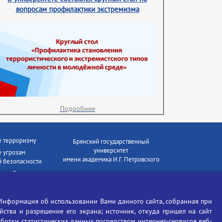
вопросам профилактики экстремизма
Подробнее
е терроризму
Брянский государственный
университет
 угрозам
имени академика И.Г. Петровского
 безопасности
ки - Генеральная
Время работы: пн-пт 09:00-18:00
E-mail: bryanskgu@mail.ru
е коррупции
Телефон: +7(4832)58-90-85
Информация об использовании Вами данного сайта, собранная при
отиков
ойства и разрешение его экрана; источник, откуда пришел на сайт
аботки статистических данных посредством интернет-сервисов веб-