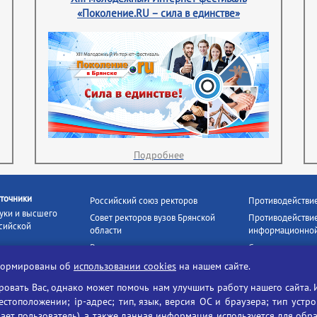
«Поколение.RU – сила в единстве»
Подробнее
точники
Российский союз ректоров
Противодействи
уки и высшего
Совет ректоров вузов Брянской
Противодействие
сийской
области
информационной
Росстудцентр
Социальные роли
росвещения
прокуратура РФ
Наши партнёры
нформированы об
использовании cookies
на нашем сайте.
кое
Противодействи
Образование на русском
вать Вас, однако может помочь нам улучшить работу нашего сайта. 
БГУ против нарк
Портал «Русский язык»
тоположении; ip-адрес; тип, язык, версия ОС и браузера; тип устр
формационных
Учительская газета
ает пользователь), а также данная информация используется для обр