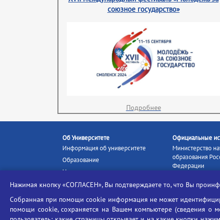
союзное государство»
Подробнее
Об Университете
Официальные ис
Информация об университете
Министерство на
образования Рос
Образование
Федерации
Наука и инновации
Министерство п
Абитуриенту
Нажимая кнопку «СОГЛАСЕН», Вы подтверждаете то, что Вы прои
Портал «Российс
Студентам
образование»
Собранная при помощи cookie информация не может идентифициро
Ассоциация выпускников
помощи cookie, сохраняется на Вашем компьютере (сведения о мес
Единое окно ин
Центр тестирования
ресурсов
пользователь; какие страницы открывает и на какие кнопки нажим