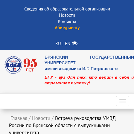
Сведения об образовательной организации
Новости
Контакты
Абитуриенту
RU
EN
|
БРЯНСКИЙ ГОСУДАРСТВЕННЫЙ
УНИВЕРСИТЕТ
имени академика И.Г. Петровского
БГУ - вуз для тех, кто верит в себя и
стремится к успеху!
Toggl
navig
Главная
/
Новости
/
Встреча руководства УМВД
России по Брянской области с выпускниками
университета