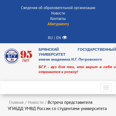
Сведения об образовательной организации
Новости
Контакты
Абитуриенту
RU
EN
|
БРЯНСКИЙ ГОСУДАРСТВЕННЫЙ
УНИВЕРСИТЕТ
имени академика И.Г. Петровского
БГУ - вуз для тех, кто верит в себя и
стремится к успеху!
Toggl
navig
Главная
/
Новости
/
Встреча представителя
УГИБДД УМВД России со студентами университета