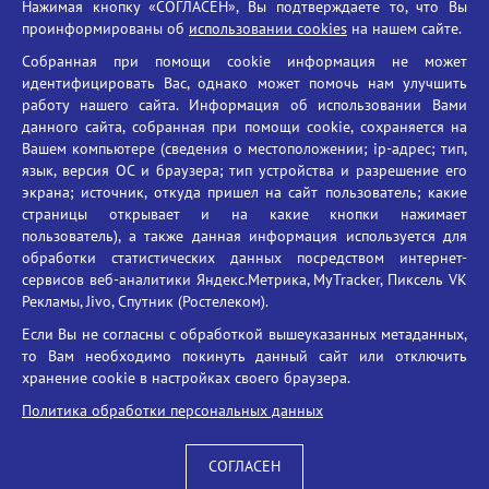
Нажимая кнопку «СОГЛАСЕН», Вы подтверждаете то, что Вы
Единый портал государственных услуг
проинформированы об
использовании cookies
на нашем сайте.
Противодействие терроризму
Собранная при помощи cookie информация не может
Противодействие угрозам информационной безопасности
идентифицировать Вас, однако может помочь нам улучшить
Социальные ролики - Генеральная прокуратура РФ
работу нашего сайта. Информация об использовании Вами
Противодействие коррупции
данного сайта, собранная при помощи cookie, сохраняется на
Вашем компьютере (сведения о местоположении; ip-адрес; тип,
БГУ против наркотиков
язык, версия ОС и браузера; тип устройства и разрешение его
Брянский государственный университет
экрана; источник, откуда пришел на сайт пользователь; какие
имени академика И.Г. Петровского
страницы открывает и на какие кнопки нажимает
пользователь), а также данная информация используется для
Время работы: пн-пт 09:00-18:00
обработки статистических данных посредством интернет-
E-mail: bryanskgu@mail.ru
сервисов веб-аналитики Яндекс.Метрика, MyTracker, Пиксель VK
Телефон: +7(4832)58-90-85
Рекламы, Jivo, Спутник (Ростелеком).
Если Вы не согласны с обработкой вышеуказанных метаданных,
то Вам необходимо покинуть данный сайт или отключить
хранение cookie в настройках своего браузера.
Политика обработки персональных данных
СОГЛАСЕН
Вход