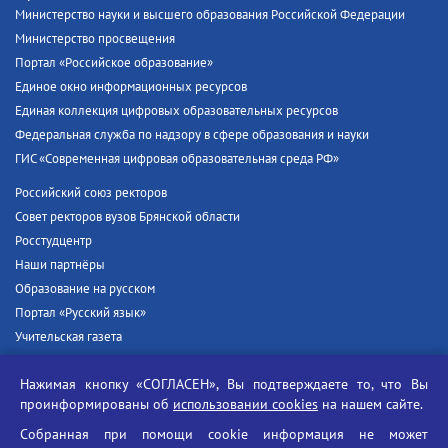
Министерство науки и высшего образования Российской Федерации
Министерство просвещения
Портал «Российское образование»
Единое окно информационных ресурсов
Единая коллекция цифровых образовательных ресурсов
Федеральная служба по надзору в сфере образования и науки
ГИС «Современная цифровая образовательная среда РФ»
Российский союз ректоров
Совет ректоров вузов Брянской области
Росстудцентр
Наши партнёры
Образование на русском
Портал «Русский язык»
Учительская газета
Российская академия наук
Нажимая кнопку «СОГЛАСЕН», Вы подтверждаете то, что Вы
Единый портал государственных услуг
проинформированы об
использовании cookies
на нашем сайте.
Противодействие терроризму
Собранная при помощи cookie информация не может
Противодействие угрозам информационной безопасности