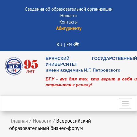
Сведения об образовательной организации
Новости
Контакты
Абитуриенту
RU
EN
|
БРЯНСКИЙ ГОСУДАРСТВЕННЫЙ
УНИВЕРСИТЕТ
имени академика И.Г. Петровского
БГУ - вуз для тех, кто верит в себя и
стремится к успеху!
Toggl
navig
Главная
/
Новости
/
Всероссийский
образовательный бизнес-форум