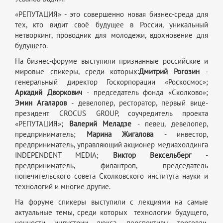
«РЕПУТАЦИЯ» - это совершенно новая бизнес-среда для
тех, кто видит своё будущее в России, уникальный
нетворкинг, проводник для молодежи, вдохновение для
будущего.
На бизнес-форуме выступили признанные российские и
мировые спикеры, среди которых:
Дмитрий Рогозин
-
генеральный директор Госкорпорации «Роскосмос»;
Аркадий Дворкович
- председатель фонда «Сколково»;
Эмин Агаларов
- девелопер, ресторатор, первый вице-
президент CROCUS GROUP, соучредитель проекта
«РЕПУТАЦИЯ»;
Валерий Меладзе
- певец, девелопер,
предприниматель;
Марина Жигалова
- инвестор,
предприниматель, управляющий акционер медиахолдинга
INDEPENDENT MEDIA;
Виктор Вексельберг
-
предприниматель, филантроп, председатель
попечительского совета Сколковского института науки и
технологий и многие другие.
На форуме спикеры выступили с лекциями на самые
актуальные темы, среди которых технологии будущего,