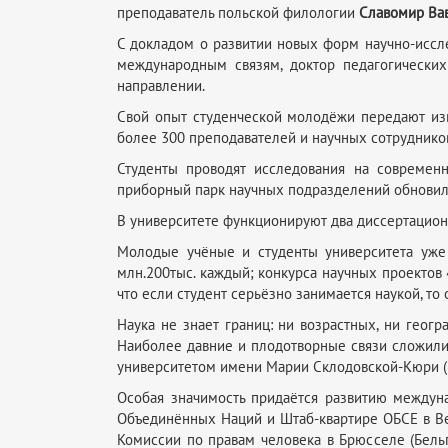
преподаватель польской филологии
Славомир Ва
С докладом о развитии новых форм научно-иссле
международным связям, доктор педагогически
направлении.
Свой опыт студенческой молодёжи передают изв
более 300 преподавателей и научных сотруднико
Студенты проводят исследования на современ
приборный парк научных подразделений обновил
В университете функционируют два диссертационн
Молодые учёные и студенты университета уже 
млн.200тыс. каждый; конкурса научных проектов
что если студент серьёзно занимается наукой, то 
Наука не знает границ: ни возрастных, ни геог
Наиболее давние и плодотворные связи сложили
университетом имени Марии Склодовской-Кюри (
Особая значимость придаётся развитию междун
Объединённых Наций и Штаб-квартире ОБСЕ в Ве
Комиссии по правам человека в Брюсселе (Бельг