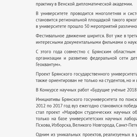
практику в Венской дипломатической академии.
В университете проводится многолетняя и сис
становится региональной площадкой такого ярког
в университете прошло 50 мероприятий различног
Фестивальное движение ширится. Вот уже в трет
интересными документальными фильмами о науке 
С этого года совместно с Брянским областным
организации и развитию федеральной сети дет
Геоквантум».
Проект Брянского государственного университет
также ориентирован не только на студентов, но 
В Конкурсе научных работ «Будущие учёные 2018»
Инициативы Брянского госуниверситета по поис
2012 по 2017 год вуз ежегодно становился побе
стал проект «Марафон студенческих научных об
только на базе университетских научных лабор
Пскова, Изборска, Великого Новгорода, Санкт-Пете
Одним из уникальных проектов, реализуемых в у