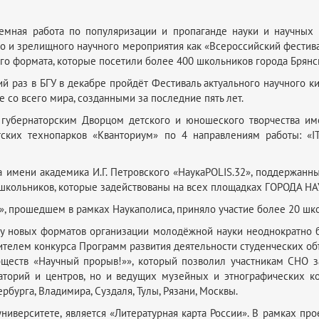
темная работа по популяризации и пропаганде науки и научных
о и зрелищного научного мероприятия как «Всероссийский фестивал
о формата, которые посетили более 400 школьников города Брянск
ий раз в БГУ в декабре пройдёт Фестиваль актуального научного к
со всего мира, созданными за последние пять лет.
 губернаторским Дворцом детского и юношеского творчества им
ских технопарков «Кванториум» по 4 направлениям работы: «I
а имени академика И.Г. Петровского «НаукаPOLIS.32», поддержа
и школьников, которые задействованы на всех площадках ГОРОДА НА
, прошедшем в рамках Наукаполиса, приняло участие более 20 шко
ку новых форматов организации молодёжной науки неоднократно
дителем конкурса Программ развития деятельности студенческих 
ществ «Научный прорыв!»», который позволил участникам СНО з
аторий и центров, но и ведущих музейных и этнографических ком
рбурга, Владимира, Суздаля, Тулы, Рязани, Москвы.
ниверситете, является «Литературная карта России». В рамках пр