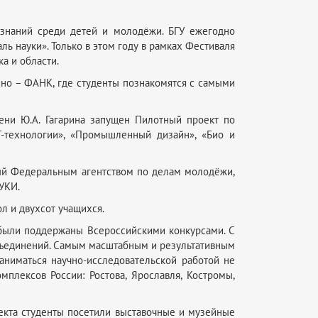
 знаний среди детей и молодёжи. БГУ ежегодно
ь науки». Только в этом году в рамках Фестиваля
а и области.
ино – ФАНК, где студенты познакомятся с самыми
ени Ю.А. Гагарина запущен Пилотный проект по
T-технологии», «Промышленный дизайн», «Био и
нный Федеральным агентством по делам молодёжи,
УКИ.
л и двухсот учащихся.
 были поддержаны Всероссийскими конкурсами. С
объединений. Самым масштабным и результативным
аниматься научно-исследовательской работой не
плексов России: Ростова, Ярославля, Костромы,
оекта студенты посетили выставочные и музейные