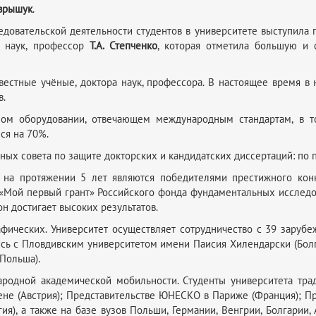
врышук
.
довательской деятельности студентов в университете выступила 
х наук, профессор
Т.А. Степченко
, которая отметила большую и
естные учёные, доктора наук, профессора. В настоящее время в 
в.
ном оборудовании, отвечающем международным стандартам, в т
ся на 70%.
ых совета по защите докторских и кандидатских диссертаций: по 
на протяжении 5 лет являются победителями престижного конк
 «Мой первый грант» Российского фонда фундаментальных исследова
он достигает высоких результатов.
рафических. Университет осуществляет сотрудничество с 39 зару
сь с Пловдивским университетом имени Паисия Хилендарски (Бо
Польша).
ародной академической мобильности. Студенты университета тра
не (Австрия); Представительстве ЮНЕСКО в Париже (Франция); П
ия), а также на базе вузов Польши, Германии, Венгрии, Болгарии,