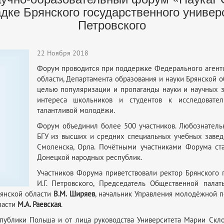
дке Брянского государственного универ
Петровского
22 Ноября 2018
Форум проводится при поддержке Федерального агентс
области, Департамента образования и науки Брянской о
целью популяризации и пропаганды науки и научных 
интереса школьников и студентов к исследовател
талантливой молодёжи.
Форум объединил более 500 участников. Любознательн
БГУ из высших и средних специальных учебных заведен
Смоленска, Орла. Почётными участниками Форума ст
Донецкой народных республик.
Участников Форума приветствовали ректор Брянского 
И.Г. Петровского, Председатель Общественной пала
рянской области
В.М. Ширяев
, начальник Управления молодёжной 
ласти
М.А. Раевская
.
публики Польша и от лица руководства Университета Марии Скло