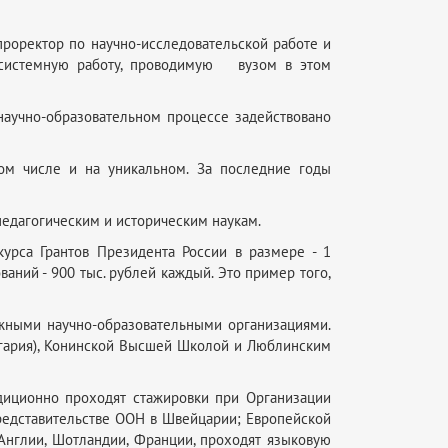
проректор по научно-исследовательской работе и
 системную работу, проводимую вузом в этом
научно-образовательном процессе задействовано
ом числе и на уникальном. За последние годы
педагогическим и историческим наукам.
урса Грантов Президента России в размере - 1
ний - 900 тыс. рублей каждый. Это пример того,
бежными научно-образовательными организациями.
лгария), Конинской Высшей Школой и Люблинским
диционно проходят стажировки при Организации
редставительстве ООН в Швейцарии; Европейской
 Англии, Шотландии, Франции, проходят языковую