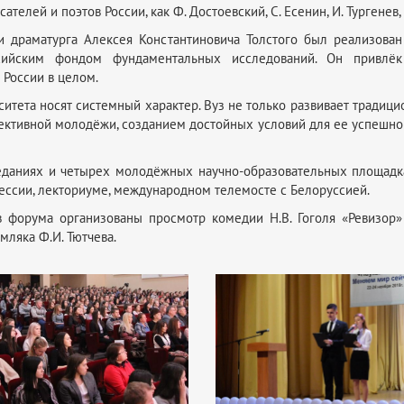
елей и поэтов России, как Ф. Достоевский, С. Есенин, И. Тургенев, Н
и драматурга Алексея Константиновича Толстого был реализован
оссийским фондом фундаментальных исследований. Он привл
 России в целом.
ситета носят системный характер. Вуз не только развивает традиц
ективной молодёжи, созданием достойных условий для ее успешн
даниях и четырех молодёжных научно-образовательных площадка
сессии, лекториуме, международном телемосте с Белоруссией.
 форума организованы просмотр комедии Н.В. Гоголя «Ревизор»
мляка Ф.И. Тютчева.