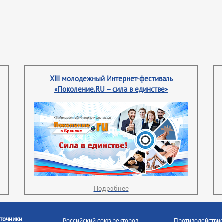
XIII молодежный Интернет-фестиваль
«Поколение.RU – сила в единстве»
Подробнее
точники
Российский союз ректоров
Противодействи