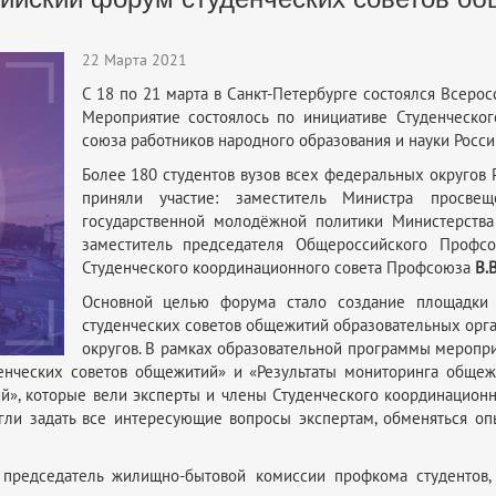
22 Марта 2021
С 18 по 21 марта в Санкт-Петербурге состоялся Всеро
Мероприятие состоялось по инициативе Студенческо
союза работников народного образования и науки Росс
Более 180 студентов вузов всех федеральных округов 
приняли участие: заместитель Министра прос
государственной молодёжной политики Министерств
заместитель председателя Общероссийского Проф
Студенческого координационного совета Профсоюза
В.
Основной целью форума стало создание площадки д
студенческих советов общежитий образовательных орг
округов. В рамках образовательной программы меропр
енческих советов общежитий» и «Результаты мониторинга общеж
й», которые вели эксперты и члены Студенческого координационн
гли задать все интересующие вопросы экспертам, обменяться оп
председатель жилищно-бытовой комиссии профкома студентов, 