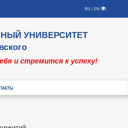
RU
EN
|
ННЫЙ УНИВЕРСИТЕТ
вского
себя и стремится к успеху!
ТАКТЫ
бщежитий