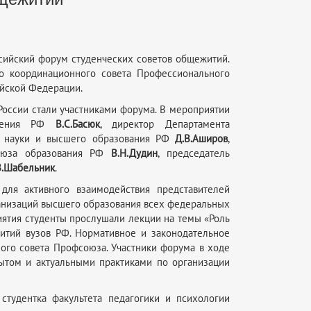
ссийский форум студенческих советов общежитий.
го координационного совета Профессионального
ийской Федерации.
России стали участниками форума. В мероприятии
вещения РФ
В.С.Басюк
, директор Департамента
а науки и высшего образования РФ
Д.В.Аширов
,
союза образования РФ
В.Н.Дудин
, председатель
В.Шабельник
.
ля активного взаимодействия представителей
анизаций высшего образования всех федеральных
иятия студенты прослушали лекции на темы «Роль
итий вузов РФ. Нормативное и законодательное
ого совета Профсоюза. Участники форума в ходе
ытом и актуальными практиками по организации
студентка факультета педагогики и психологии