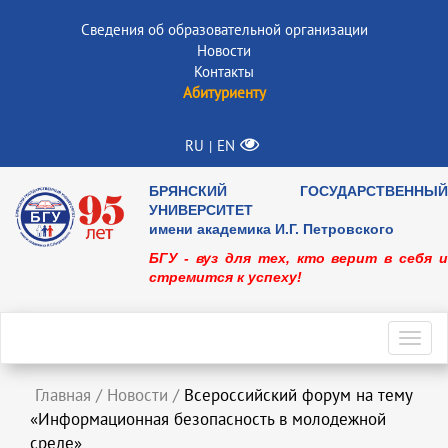
Сведения об образовательной организации
Новости
Контакты
Абитуриенту
RU
EN
|
БРЯНСКИЙ ГОСУДАРСТВЕННЫЙ
УНИВЕРСИТЕТ
имени академика И.Г. Петровского
БГУ - вуз для тех, кто верит в себя и
стремится к успеху!
Toggl
navig
Главная
/
Новости
/
Всероссийский форум на тему
«Информационная безопасность в молодежной
среде»