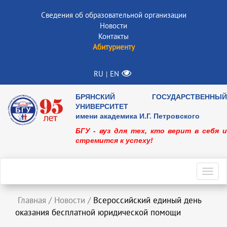
Сведения об образовательной организации
Новости
Контакты
Абитуриенту
RU
EN
|
БРЯНСКИЙ ГОСУДАРСТВЕННЫЙ
УНИВЕРСИТЕТ
имени академика И.Г. Петровского
БГУ - вуз для тех, кто верит в себя и
стремится к успеху!
Toggl
navig
Главная
/
Новости
/
Всероссийский единый день
оказания бесплатной юридической помощи