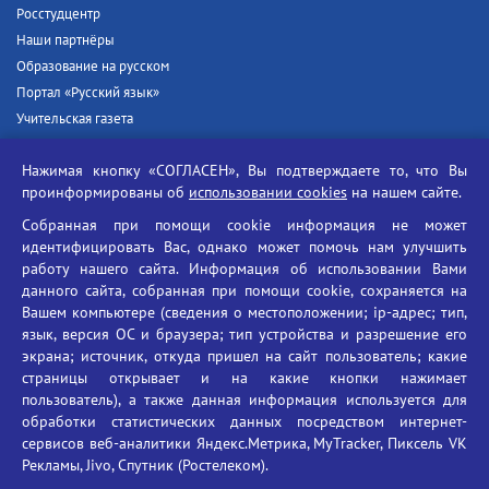
Росстудцентр
Наши партнёры
Образование на русском
Портал «Русский язык»
Учительская газета
Российская академия наук
Нажимая кнопку «СОГЛАСЕН», Вы подтверждаете то, что Вы
Единый портал государственных услуг
проинформированы об
использовании cookies
на нашем сайте.
Противодействие терроризму
Собранная при помощи cookie информация не может
Противодействие угрозам информационной безопасности
идентифицировать Вас, однако может помочь нам улучшить
Социальные ролики - Генеральная прокуратура РФ
работу нашего сайта. Информация об использовании Вами
Противодействие коррупции
данного сайта, собранная при помощи cookie, сохраняется на
Вашем компьютере (сведения о местоположении; ip-адрес; тип,
БГУ против наркотиков
язык, версия ОС и браузера; тип устройства и разрешение его
Брянский государственный университет
экрана; источник, откуда пришел на сайт пользователь; какие
имени академика И.Г. Петровского
страницы открывает и на какие кнопки нажимает
пользователь), а также данная информация используется для
Время работы: пн-пт 09:00-18:00
обработки статистических данных посредством интернет-
E-mail: bryanskgu@mail.ru
сервисов веб-аналитики Яндекс.Метрика, MyTracker, Пиксель VK
Телефон: +7(4832)58-90-85
Рекламы, Jivo, Спутник (Ростелеком).