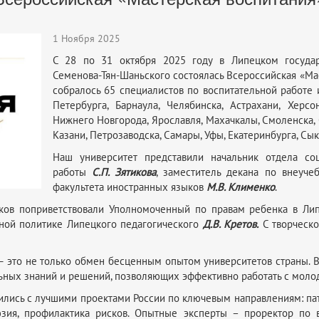
1 Ноября 2025
С 28 по 31 октября 2025 году в Липецком государ
Семенова-Тян-Шаньского состоялась Всероссийская «Мас
собралось 65 специалистов по воспитательной работе 
Петербурга, Барнаула, Челябинска, Астрахани, Херсо
Нижнего Новгорода, Ярославля, Махачкалы, Смоленска, С
Казани, Петрозаводска, Самары, Уфы, Екатеринбурга, Сы
Наш университет представили начальник отдела соц
работы
С.П. Зятикова
, заместитель декана по внеуч
факультета иностранных языков
М.В. Клименко
.
иков поприветствовали Уполномоченный по правам ребенка в Ли
ной политике Липецкого педагогического
Д.В. Кретов.
С творческо
 это не только обмен бесценным опытом университетов страны. 
ьных знаний и решений, позволяющих эффективно работать с моло
ились с лучшими проектами России по ключевым направлениям: пат
юзия, профилактика рисков. Опытные эксперты – проректор по