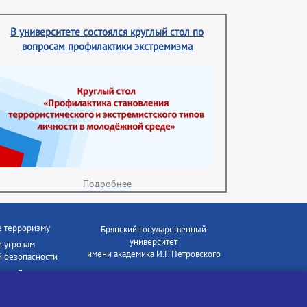
В университете состоялся круглый стол по
вопросам профилактики экстремизма
Подробнее
е терроризму
Брянский государственный
университет
 угрозам
имени академика И.Г. Петровского
 безопасности
ки - Генеральная
Время работы: пн-пт 09:00-18:00
E-mail: bryanskgu@mail.ru
е коррупции