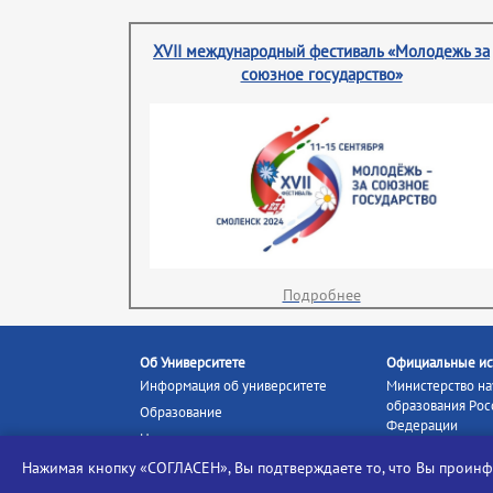
XVII международный фестиваль «Молодежь за
союзное государство»
Подробнее
Об Университете
Официальные ис
Информация об университете
Министерство на
образования Рос
Образование
Федерации
Наука и инновации
Министерство п
Абитуриенту
Нажимая кнопку «СОГЛАСЕН», Вы подтверждаете то, что Вы прои
Портал «Российс
Студентам