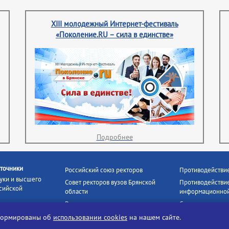
XIII молодежный Интернет-фестиваль
«Поколение.RU – сила в единстве»
Подробнее
точники
Российский союз ректоров
Противодействи
уки и высшего
Совет ректоров вузов Брянской
Противодействие
сийской
области
информационной
Росстудцентр
Социальные роли
росвещения
прокуратура РФ
Наши партнёры
нформированы об
использовании cookies
на нашем сайте.
кое
Противодействи
Образование на русском