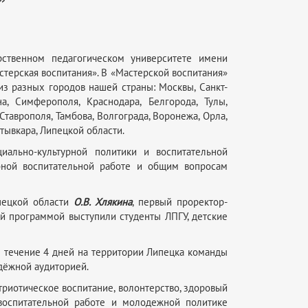
ственном педагогическом университете имени
терская воспитания». В «Мастерской воспитания»
из разных городов нашей страны: Москвы, Санкт-
на, Симферополя, Краснодара, Белгорода, Тулы,
таврополя, Тамбова, Волгограда, Воронежа, Орла,
ктывкара, Липецкой области.
иально-культурной политики и воспитательной
ебной воспитательной работе и общим вопросам
пецкой области
О.В. Хлякина
, первый проректор-
й программой выступили студенты ЛПГУ, детские
В течение 4 дней на территории Липецка команды
дёжной аудиторией.
риотическое воспитание, волонтерство, здоровый
 воспитательной работе и молодежной политике