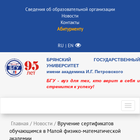
Сведения об образовательной организации
Новости
Контакты
Абитуриенту
RU
EN
|
БРЯНСКИЙ ГОСУДАРСТВЕННЫЙ
УНИВЕРСИТЕТ
имени академика И.Г. Петровского
БГУ - вуз для тех, кто верит в себя и
стремится к успеху!
Toggl
navig
Главная
/
Новости
/
Вручение сертификатов
обучающимся в Малой физико-математической
академии