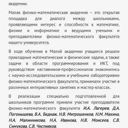
академии.
Малая физико-математическая академия – это открытая
площадка для диалога между школьниками,
проявляющими интерес и способности к математике,
физике и информатике и ведущими учеными и
преподавателями физико-математического факультета
нашего университета.
В ходе обучения в Малой академии учащиеся решали
прикладные математические и физические задачи, а также
задачи в области программирования и ИКТ, под
руководством наставников-профессионалов знакомились
с научно-исследовательскими и учебными лабораториями
физико-математического факультета, принимали участие в
различных интерактивных занятиях и мастер-классах.
В реализации специально подготовленной для
школьников программе приняли участие преподаватели
физико-математического факультета
И.А. Лагерев
,
Д.А.
Погонышева
,
В.А. Беднаж
,
Н.В. Митрошенков
,
Н.М. Махина
,
Н.А. Малинникова
,
Н.А. Иванова
,
Н.В. Моисеев
,
С.В.
Симукова
,
С.В. Чиспияков
.