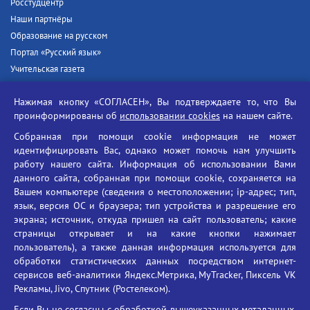
Росстудцентр
Наши партнёры
Образование на русском
Портал «Русский язык»
Учительская газета
Российская академия наук
Нажимая кнопку «СОГЛАСЕН», Вы подтверждаете то, что Вы
Единый портал государственных услуг
проинформированы об
использовании cookies
на нашем сайте.
Противодействие терроризму
Собранная при помощи cookie информация не может
Противодействие угрозам информационной безопасности
идентифицировать Вас, однако может помочь нам улучшить
Социальные ролики - Генеральная прокуратура РФ
работу нашего сайта. Информация об использовании Вами
Противодействие коррупции
данного сайта, собранная при помощи cookie, сохраняется на
Вашем компьютере (сведения о местоположении; ip-адрес; тип,
БГУ против наркотиков
язык, версия ОС и браузера; тип устройства и разрешение его
Брянский государственный университет
экрана; источник, откуда пришел на сайт пользователь; какие
имени академика И.Г. Петровского
страницы открывает и на какие кнопки нажимает
пользователь), а также данная информация используется для
Время работы: пн-пт 09:00-18:00
обработки статистических данных посредством интернет-
E-mail: bryanskgu@mail.ru
сервисов веб-аналитики Яндекс.Метрика, MyTracker, Пиксель VK
Телефон: +7(4832)58-90-85
Рекламы, Jivo, Спутник (Ростелеком).
Если Вы не согласны с обработкой вышеуказанных метаданных,