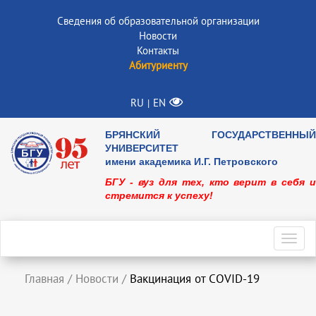
Сведения об образовательной организации
Новости
Контакты
Абитуриенту
RU
EN
|
БРЯНСКИЙ ГОСУДАРСТВЕННЫЙ
УНИВЕРСИТЕТ
имени академика И.Г. Петровского
БГУ - вуз для тех, кто верит в себя и
стремится к успеху!
Toggl
navig
Главная
/
Новости
/
Вакцинация от COVID-19