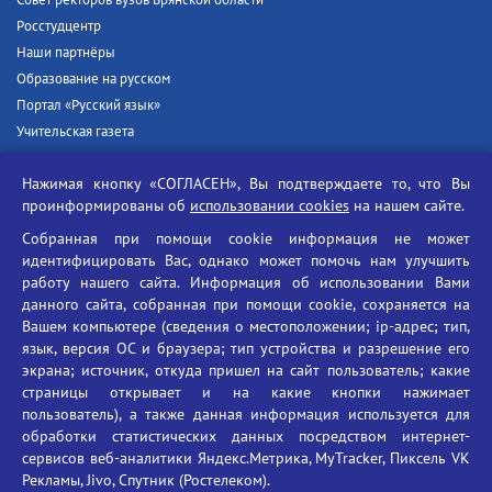
Совет ректоров вузов Брянской области
Росстудцентр
Наши партнёры
Образование на русском
Портал «Русский язык»
Учительская газета
Российская академия наук
Нажимая кнопку «СОГЛАСЕН», Вы подтверждаете то, что Вы
Единый портал государственных услуг
проинформированы об
использовании cookies
на нашем сайте.
Противодействие терроризму
Собранная при помощи cookie информация не может
Противодействие угрозам информационной безопасности
идентифицировать Вас, однако может помочь нам улучшить
Социальные ролики - Генеральная прокуратура РФ
работу нашего сайта. Информация об использовании Вами
Противодействие коррупции
данного сайта, собранная при помощи cookie, сохраняется на
Вашем компьютере (сведения о местоположении; ip-адрес; тип,
БГУ против наркотиков
язык, версия ОС и браузера; тип устройства и разрешение его
Брянский государственный университет
экрана; источник, откуда пришел на сайт пользователь; какие
имени академика И.Г. Петровского
страницы открывает и на какие кнопки нажимает
пользователь), а также данная информация используется для
Время работы: пн-пт 09:00-18:00
обработки статистических данных посредством интернет-
E-mail: bryanskgu@mail.ru
сервисов веб-аналитики Яндекс.Метрика, MyTracker, Пиксель VK
Телефон: +7(4832)58-90-85
Рекламы, Jivo, Спутник (Ростелеком).