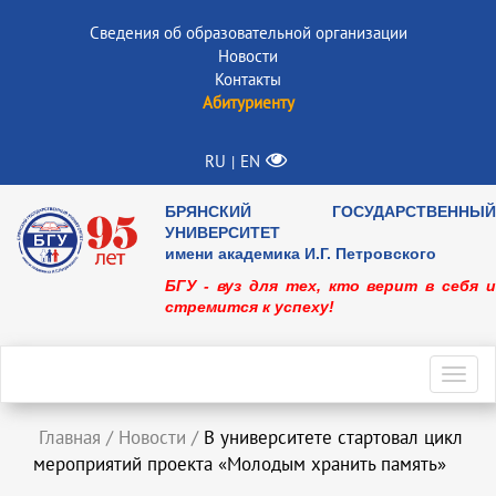
Сведения об образовательной организации
Новости
Контакты
Абитуриенту
RU
EN
|
БРЯНСКИЙ ГОСУДАРСТВЕННЫЙ
УНИВЕРСИТЕТ
имени академика И.Г. Петровского
БГУ - вуз для тех, кто верит в себя и
стремится к успеху!
Toggl
navig
Главная
/
Новости
/
В университете стартовал цикл
мероприятий проекта «Молодым хранить память»