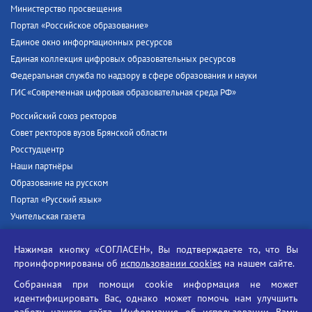
Министерство просвещения
Портал «Российское образование»
Единое окно информационных ресурсов
Единая коллекция цифровых образовательных ресурсов
Федеральная служба по надзору в сфере образования и науки
ГИС «Современная цифровая образовательная среда РФ»
Российский союз ректоров
Совет ректоров вузов Брянской области
Росстудцентр
Наши партнёры
Образование на русском
Портал «Русский язык»
Учительская газета
Российская академия наук
Нажимая кнопку «СОГЛАСЕН», Вы подтверждаете то, что Вы
Единый портал государственных услуг
проинформированы об
использовании cookies
на нашем сайте.
Противодействие терроризму
Собранная при помощи cookie информация не может
Противодействие угрозам информационной безопасности
идентифицировать Вас, однако может помочь нам улучшить
Социальные ролики - Генеральная прокуратура РФ