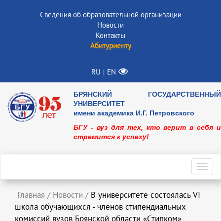
Сведения об образовательной организации
Новости
Контакты
Абитуриенту
RU
EN
|
БРЯНСКИЙ ГОСУДАРСТВЕННЫЙ
УНИВЕРСИТЕТ
имени академика И.Г. Петровского
БГУ - вуз для тех, кто верит в себя и
стремится к успеху!
Toggl
navig
Главная
/
Новости
/
В университете состоялась VI
школа обучающихся - членов стипендиальных
комиссий вузов Брянской области «Стипком»