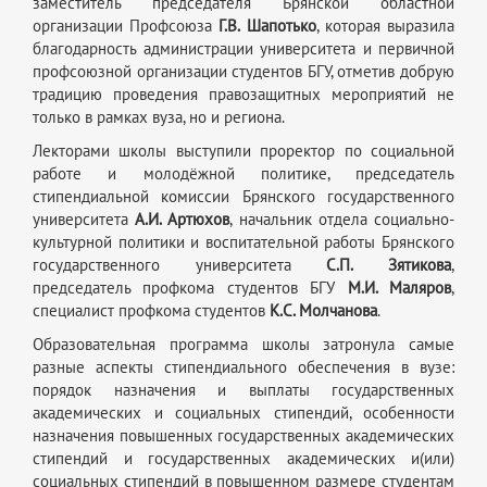
заместитель председателя Брянской областной
организации Профсоюза
Г.В. Шапотько
, которая выразила
благодарность администрации университета и первичной
профсоюзной организации студентов БГУ, отметив добрую
традицию проведения правозащитных мероприятий не
только в рамках вуза, но и региона.
Лекторами школы выступили проректор по социальной
работе и молодёжной политике, председатель
стипендиальной комиссии Брянского государственного
университета
А.И. Артюхов
, начальник отдела социально-
культурной политики и воспитательной работы Брянского
государственного университета
С.П. Зятикова
,
председатель профкома студентов БГУ
М.И. Маляров
,
специалист профкома студентов
К.С. Молчанова
.
Образовательная программа школы затронула самые
разные аспекты стипендиального обеспечения в вузе:
порядок назначения и выплаты государственных
академических и социальных стипендий, особенности
назначения повышенных государственных академических
стипендий и государственных академических и(или)
социальных стипендий в повышенном размере студентам