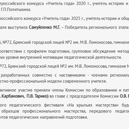
ероссийского конкурса «Учитель года» 2020 г., учитель истори
Г.П.Политыкина.
российского конкурса «Учитель года» 2025 г., учитель истории и о
валя выступила
Самуйленко М.Г.
– Победитель регионального этапа 
№72, Брянский городской лицей №2 им. М.В. Ломоносова, гимназия
оответствии с профилем подготовки, групповое обсуждение метод
ки уровня внутренней мотивации педагогической деятельности.
2, Брянский городской лицей №2 им. М.В. Ломоносова, гимназия №
 разработанных совместно с наставниками - членами региональ
остно-профессиональной модели современного учителя.
 активное участие приняли члены Комиссии по образованию и па
. Карбанович, П.В. Тарико)
во главе с председателем Комиссии
О.В. 
ого педагогического фестиваля «На крыльях мастерства» бу
ю образцов профессионального мастерства, передового педаг
нтов педагогических направлений подготовки.