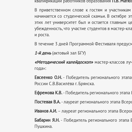
квалификации работников образования
П.В. Матю
В приветственном слове к гостям и участникам
начинается со студенческой скамьи. В октябре э
этих лет университет был и остается главным 
убежденность, что участие студентов в мастер-
и роста.
В течение 3 дней Программой Фестиваля предус
1-й день
(актовый зал БГУ)
«Методический калейдоскоп»
мастер-классов луч
года»:
Евсеенко О.Н.
- Победитель регионального этапа
России С.В.Василёва г. Брянска.
Ефремова К.В.
- Победитель регионального этапа 
Постевая В.А.
- лауреат регионального этапа Всер
Иванов А.И.
– лауреат регионального этапа Всерос
Бабарин Я.Н.
- Победитель регионального этапа В
Пушкина.