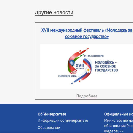
Другие новости
XVII международный фестиваль «Молодежь за
союзное государство»
Подробнее
Об Университете
Официальные ис
Информация об университете
Министерство на
образования Рос
Образование
Федерации