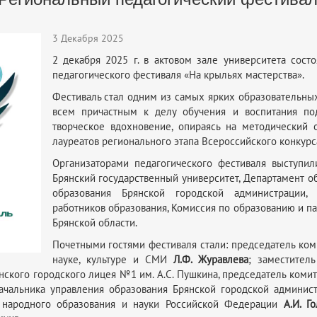
3 Декабря 2025
2 декабря 2025 г. в актовом зале университета сост
педагогического фестиваля «На крыльях мастерства».
Фестиваль стал одним из самых ярких образовательны
всем причастным к делу обучения и воспитания по
творческое вдохновение, опираясь на методический
лауреатов регионального этапа Всероссийского конкурса
Организаторами педагогического фестиваля выступил
Брянский государственный университет, Департамент об
образования Брянской городской администрации,
работников образования, Комиссия по образованию и 
Брянской области.
Почетными гостями фестиваля стали: председатель ко
науке, культуре и СМИ
Л.Ф. Журавлева
; заместител
янского городского лицея №1 им. А.С. Пушкина, председатель коми
начальника управления образования Брянской городской админи
 народного образования и науки Российской Федерации
А.И. Г