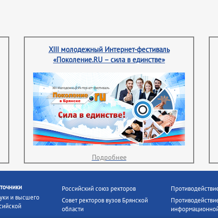
XIII молодежный Интернет-фестиваль
«Поколение.RU – сила в единстве»
Подробнее
точники
Российский союз ректоров
Противодействи
уки и высшего
Совет ректоров вузов Брянской
Противодействие
сийской
области
информационной