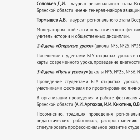
Соловьев Д.И.
- лауреат регионального этапа Вс
Брянской области имени генерал-майора авиации 
Тормышев А.В.
- лауреат регионального этапа Все
Модератором этой части педагогического фести
учитель истории и общественных дисциплин.
2-й день
«Открытые уроки»
(школы №5, №25, №36, 
Посещение студентами БГУ открытых уроков в с
карты современного урока, проведение диагности
3-й день
«Путь к успеху»
(школы №5, №25, №36, №7
Проведение студентами БГУ открытых уроков,
участниками фестиваля по проектированию личн
В организации проведения и работе фестиваля
Брянской области
(А.И. Артюхов, И.И. Киютина, О.В
Несомненно, традиция проведения региональн
педагогических работников, распространени
стимулировать профессиональное развитие студе