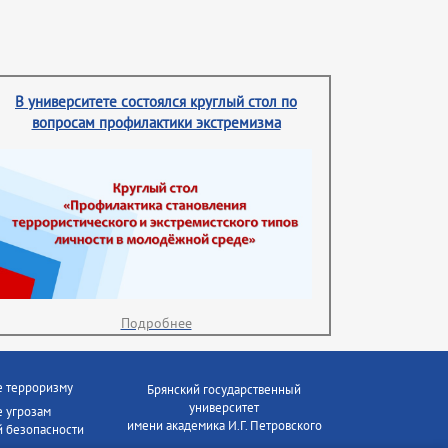
В университете состоялся круглый стол по
вопросам профилактики экстремизма
Подробнее
е терроризму
Брянский государственный
университет
 угрозам
имени академика И.Г. Петровского
 безопасности