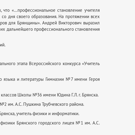
, что «…профессиональное становление учителя
е со дня своего образования. На протяжении всех
дров для Брянщины». Андрей Викторович выразил
я их дальнейшего профессионального становления
ий.
ального этапа Всероссийского конкурса «Учитель
ого языка и литературы Гимназии №7 имени Героя
 классов Школы №36 имени Юдина Г.Л. г. Брянска.
№2 им. А.С. Пушкина Трубчевского района.
Брянска, учитель физики и информатики.
ь физики Брянского городского лицея №1 им. А.С.