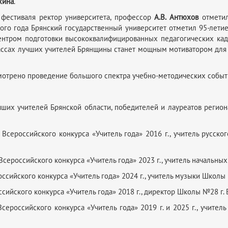
хина
.
 фестиваля ректор университета, профессор
А.В. Антюхов
отметил
того года Брянский государственный университет отметил 95-лети
центром подготовки высококвалифицированных педагогических ка
классах лучших учителей Брянщины станет мощным мотиватором дл
мотрено проведение большого спектра учебно-методических событ
ших учителей Брянской области, победителей и лауреатов регион
 Всероссийского конкурса «Учитель года» 2016 г., учитель русск
Всероссийского конкурса «Учитель года» 2023 г., учитель начальных
оссийского конкурса «Учитель года» 2024 г., учитель музыки Школы 
сийского конкурса «Учитель года» 2018 г., директор Школы №28 г. 
сероссийского конкурса «Учитель года» 2019 г. и 2025 г., учител