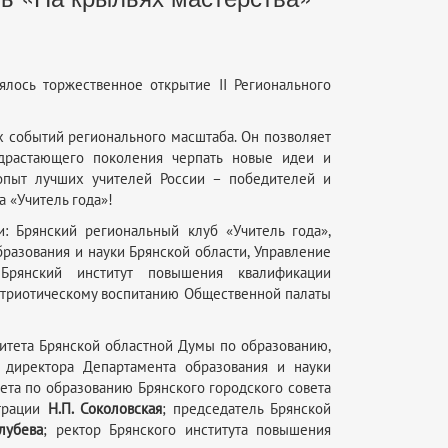
оялось торжественное открытие II Регионального
х событий регионального масштаба. Он позволяет
драстающего поколения черпать новые идеи и
 опыт лучших учителей России – победителей и
 «Учитель года»!
и: Брянский региональный клуб «Учитель года»,
разования и науки Брянской области, Управление
 Брянский институт повышения квалификации
патриотическому воспитанию Общественной палаты
митета Брянской областной Думы по образованию,
ь директора Департамента образования и науки
тета по образованию Брянского городского совета
страции
Н.П. Соколовская
; председатель Брянской
олубева
; ректор Брянского института повышения