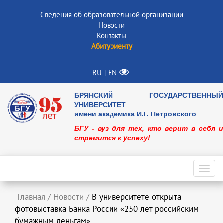
Сведения об образовательной организации
Новости
Контакты
Абитуриенту
RU
EN
|
БРЯНСКИЙ ГОСУДАРСТВЕННЫЙ
УНИВЕРСИТЕТ
имени академика И.Г. Петровского
БГУ - вуз для тех, кто верит в себя и
стремится к успеху!
Toggl
navig
Главная
/
Новости
/
В университете открыта
фотовыставка Банка России «250 лет российским
бумажным деньгам»