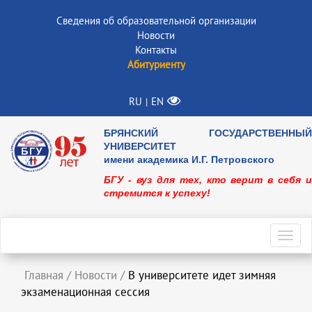
Сведения об образовательной организации
Новости
Контакты
Абитуриенту
RU
EN
|
БРЯНСКИЙ ГОСУДАРСТВЕННЫЙ
УНИВЕРСИТЕТ
имени академика И.Г. Петровского
БГУ - вуз для тех, кто верит в себя и
стремится к успеху!
Toggl
navig
Главная
/
Новости
/
В университете идет зимняя
экзаменационная сессия