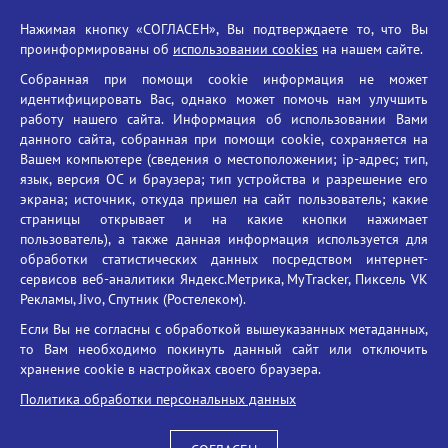
Российская академия наук
Нажимая кнопку «СОГЛАСЕН», Вы подтверждаете то, что Вы
Единый портал государственных услуг
проинформированы об
использовании cookies
на нашем сайте.
Противодействие терроризму
Собранная при помощи cookie информация не может
Противодействие угрозам информационной безопасности
идентифицировать Вас, однако может помочь нам улучшить
Социальные ролики - Генеральная прокуратура РФ
работу нашего сайта. Информация об использовании Вами
Противодействие коррупции
данного сайта, собранная при помощи cookie, сохраняется на
Вашем компьютере (сведения о местоположении; ip-адрес; тип,
БГУ против наркотиков
язык, версия ОС и браузера; тип устройства и разрешение его
Брянский государственный университет
экрана; источник, откуда пришел на сайт пользователь; какие
имени академика И.Г. Петровского
страницы открывает и на какие кнопки нажимает
пользователь), а также данная информация используется для
Время работы: пн-пт 09:00-18:00
обработки статистических данных посредством интернет-
E-mail: bryanskgu@mail.ru
сервисов веб-аналитики Яндекс.Метрика, MyTracker, Пиксель VK
Телефон: +7(4832)58-90-85
Рекламы, Jivo, Спутник (Ростелеком).
Если Вы не согласны с обработкой вышеуказанных метаданных,
то Вам необходимо покинуть данный сайт или отключить
хранение cookie в настройках своего браузера.
Политика обработки персональных данных