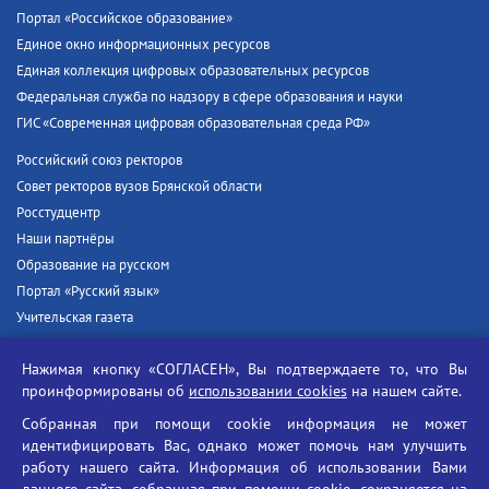
Портал «Российское образование»
Единое окно информационных ресурсов
Единая коллекция цифровых образовательных ресурсов
Федеральная служба по надзору в сфере образования и науки
ГИС «Современная цифровая образовательная среда РФ»
Российский союз ректоров
Совет ректоров вузов Брянской области
Росстудцентр
Наши партнёры
Образование на русском
Портал «Русский язык»
Учительская газета
Российская академия наук
Нажимая кнопку «СОГЛАСЕН», Вы подтверждаете то, что Вы
Единый портал государственных услуг
проинформированы об
использовании cookies
на нашем сайте.
Противодействие терроризму
Собранная при помощи cookie информация не может
Противодействие угрозам информационной безопасности
идентифицировать Вас, однако может помочь нам улучшить
Социальные ролики - Генеральная прокуратура РФ
работу нашего сайта. Информация об использовании Вами
Противодействие коррупции