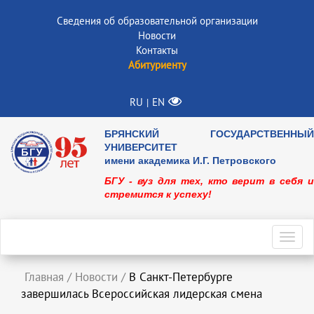
Сведения об образовательной организации
Новости
Контакты
Абитуриенту
RU
EN
|
БРЯНСКИЙ ГОСУДАРСТВЕННЫЙ
УНИВЕРСИТЕТ
имени академика И.Г. Петровского
БГУ - вуз для тех, кто верит в себя и
стремится к успеху!
Toggl
navig
Главная
/
Новости
/
В Санкт-Петербурге
завершилась Всероссийская лидерская смена