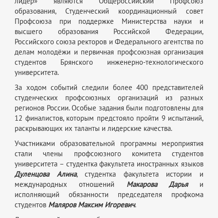
лидер» являются Общероссийский Профсоюз
образования, Студенческий координационный совет
Профсоюза при поддержке Министерства науки и
высшего образования Российской Федерации,
Российского союза ректоров и Федерального агентства по
делам молодёжи и первичная профсоюзная организация
студентов Брянского инженерно-технологического
университета.
За ходом событий следили
более
4
00 представителей
студенческих профсоюзных организаций из разных
регионов России
.
Особые задания были подготовлены для
12 финалистов, которым предстояло пройти 9 испытаний,
раскрывающих их таланты и лидерские качества.
Участниками образовательной программы мероприятия
стали члены профсоюзного комитета студентов
университета – студентка факультета иностранных языков
Дуленцова Алина
, студентка факультета истории и
международных отношений
Макарова Дарья
и
исполняющий обязанности председателя профкома
студентов
Маляров Максим Игоревич
.