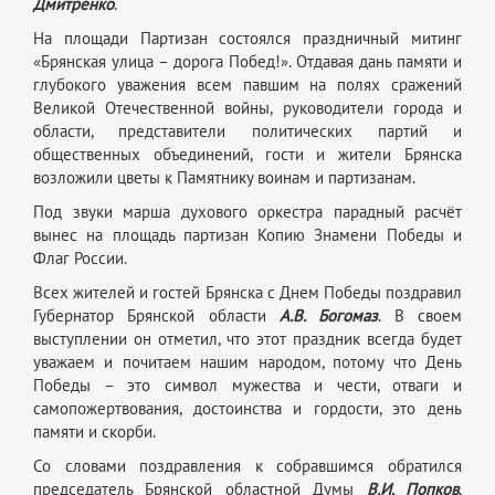
Дмитренко
.
На площади Партизан состоялся праздничный митинг
«Брянская улица – дорога Побед!». Отдавая дань памяти и
глубокого уважения всем павшим на полях сражений
Великой Отечественной войны, руководители города и
области, представители политических партий и
общественных объединений, гости и жители Брянска
возложили цветы к Памятнику воинам и партизанам.
Под звуки марша духового оркестра парадный расчёт
вынес на площадь партизан Копию Знамени Победы и
Флаг России.
Всех жителей и гостей Брянска с Днем Победы поздравил
Губернатор Брянской области
А.В. Богомаз
. В своем
выступлении он отметил, что этот праздник всегда будет
уважаем и почитаем нашим народом, потому что День
Победы – это символ мужества и чести, отваги и
самопожертвования, достоинства и гордости, это день
памяти и скорби.
Со словами поздравления к собравшимся обратился
председатель Брянской областной Думы
В.И. Попков
,