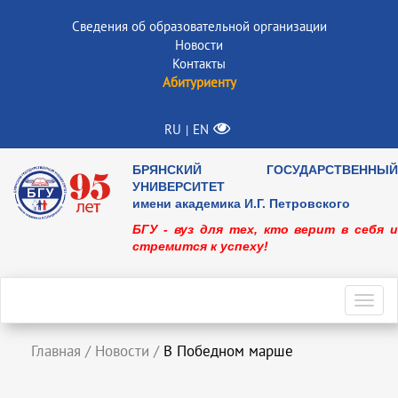
Сведения об образовательной организации
Новости
Контакты
Абитуриенту
RU
EN
|
БРЯНСКИЙ ГОСУДАРСТВЕННЫЙ
УНИВЕРСИТЕТ
имени академика И.Г. Петровского
БГУ - вуз для тех, кто верит в себя и
стремится к успеху!
Toggl
navig
Главная
/
Новости
/
В Победном марше