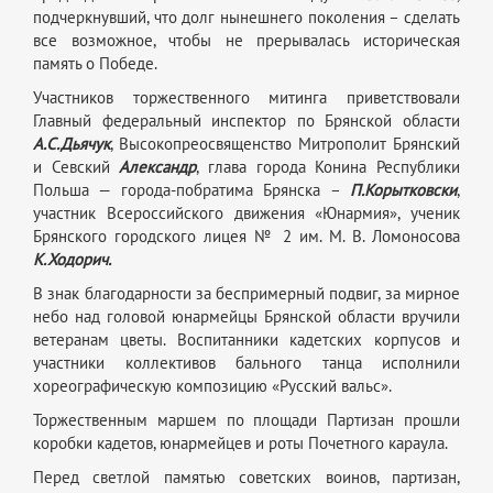
подчеркнувший, что долг нынешнего поколения – сделать
все возможное, чтобы не прерывалась историческая
память о Победе.
Участников торжественного митинга приветствовали
Главный федеральный инспектор по Брянской области
А.С.Дьячук
, Высокопреосвященство Митрополит Брянский
и Севский
Александр
, глава города Конина Республики
Польша — города-побратима Брянска –
П.Корытковски
,
участник Всероссийского движения «Юнармия», ученик
Брянского городского лицея № 2 им. М. В. Ломоносова
К.Ходорич.
В знак благодарности за беспримерный подвиг, за мирное
небо над головой юнармейцы Брянской области вручили
ветеранам цветы. Воспитанники кадетских корпусов и
участники коллективов бального танца исполнили
хореографическую композицию «Русский вальс».
Торжественным маршем по площади Партизан прошли
коробки кадетов, юнармейцев и роты Почетного караула.
Перед светлой памятью советских воинов, партизан,