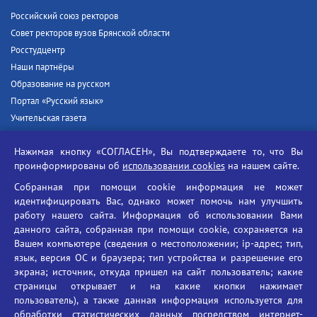
Российский союз ректоров
Совет ректоров вузов Брянской области
Росстудцентр
Наши партнёры
Образование на русском
Портал «Русский язык»
Учительская газета
Российская академия наук
Нажимая кнопку «СОГЛАСЕН», Вы подтверждаете то, что Вы
Единый портал государственных услуг
проинформированы об
использовании cookies
на нашем сайте.
Противодействие терроризму
Собранная при помощи cookie информация не может
Противодействие угрозам информационной безопасности
идентифицировать Вас, однако может помочь нам улучшить
Социальные ролики - Генеральная прокуратура РФ
работу нашего сайта. Информация об использовании Вами
Противодействие коррупции
данного сайта, собранная при помощи cookie, сохраняется на
Вашем компьютере (сведения о местоположении; ip-адрес; тип,
БГУ против наркотиков
язык, версия ОС и браузера; тип устройства и разрешение его
Брянский государственный университет
экрана; источник, откуда пришел на сайт пользователь; какие
имени академика И.Г. Петровского
страницы открывает и на какие кнопки нажимает
пользователь), а также данная информация используется для
Время работы: пн-пт 09:00-18:00
обработки статистических данных посредством интернет-