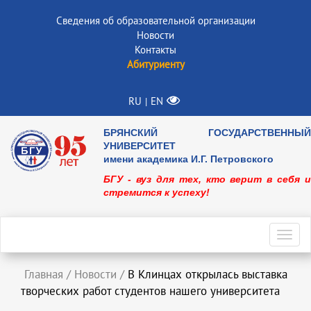
Сведения об образовательной организации
Новости
Контакты
Абитуриенту
RU
EN
|
БРЯНСКИЙ ГОСУДАРСТВЕННЫЙ
УНИВЕРСИТЕТ
имени академика И.Г. Петровского
БГУ - вуз для тех, кто верит в себя и
стремится к успеху!
Toggl
navig
Главная
/
Новости
/
В Клинцах открылась выставка
творческих работ студентов нашего университета