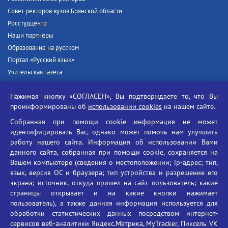
Совет ректоров вузов Брянской области
Росстудцентр
Наши партнёры
Образование на русском
Портал «Русский язык»
Учительская газета
Российская академия наук
Нажимая кнопку «СОГЛАСЕН», Вы подтверждаете то, что Вы
Единый портал государственных услуг
проинформированы об
использовании cookies
на нашем сайте.
Противодействие терроризму
Собранная при помощи cookie информация не может
Противодействие угрозам информационной безопасности
идентифицировать Вас, однако может помочь нам улучшить
Социальные ролики - Генеральная прокуратура РФ
работу нашего сайта. Информация об использовании Вами
Противодействие коррупции
данного сайта, собранная при помощи cookie, сохраняется на
Вашем компьютере (сведения о местоположении; ip-адрес; тип,
БГУ против наркотиков
язык, версия ОС и браузера; тип устройства и разрешение его
Брянский государственный университет
экрана; источник, откуда пришел на сайт пользователь; какие
имени академика И.Г. Петровского
страницы открывает и на какие кнопки нажимает
пользователь), а также данная информация используется для
Время работы: пн-пт 09:00-18:00
обработки статистических данных посредством интернет-
E-mail: bryanskgu@mail.ru
сервисов веб-аналитики Яндекс.Метрика, MyTracker, Пиксель VK