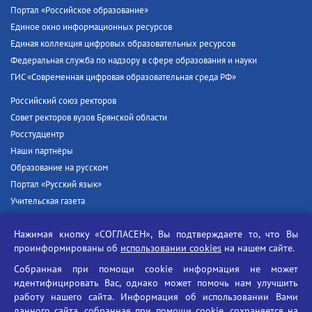
Портал «Российское образование»
Единое окно информационных ресурсов
Единая коллекция цифровых образовательных ресурсов
Федеральная служба по надзору в сфере образования и науки
ГИС «Современная цифровая образовательная среда РФ»
Российский союз ректоров
Совет ректоров вузов Брянской области
Росстудцентр
Наши партнёры
Образование на русском
Портал «Русский язык»
Учительская газета
Российская академия наук
Нажимая кнопку «СОГЛАСЕН», Вы подтверждаете то, что Вы
Единый портал государственных услуг
проинформированы об
использовании cookies
на нашем сайте.
Противодействие терроризму
Собранная при помощи cookie информация не может
Противодействие угрозам информационной безопасности
идентифицировать Вас, однако может помочь нам улучшить
Социальные ролики - Генеральная прокуратура РФ
работу нашего сайта. Информация об использовании Вами
Противодействие коррупции
данного сайта, собранная при помощи cookie, сохраняется на