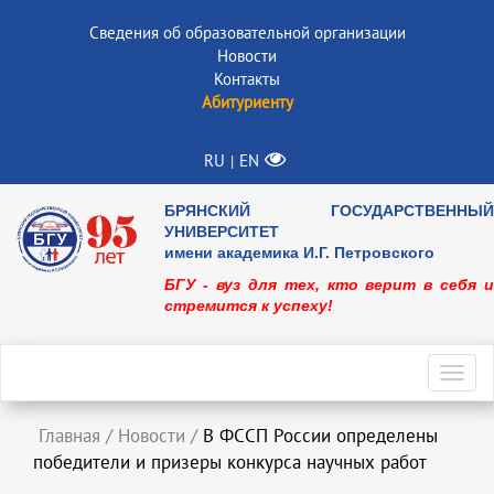
Сведения об образовательной организации
Новости
Контакты
Абитуриенту
RU
EN
|
БРЯНСКИЙ ГОСУДАРСТВЕННЫЙ
УНИВЕРСИТЕТ
имени академика И.Г. Петровского
БГУ - вуз для тех, кто верит в себя и
стремится к успеху!
Toggl
navig
Главная
/
Новости
/
В ФССП России определены
победители и призеры конкурса научных работ