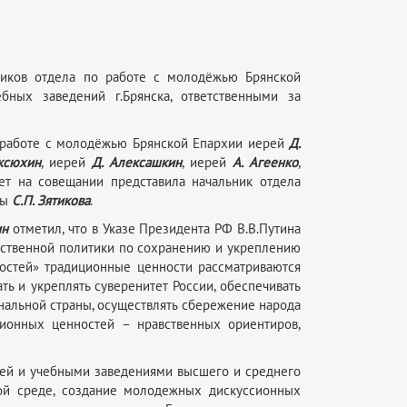
ников отдела по работе с молодёжью Брянской
ных заведений г.Брянска, ответственными за
о работе с молодёжью Брянской Епархии иерей
Д.
ксюхин
, иерей
Д. Алексашкин
, иерей
А. Агеенко
,
т на совещании представила начальник отдела
ты
С.П. Зятикова
.
ин
отметил, что в Указе Президента РФ В.В.Путина
арственной политики по сохранению и укреплению
остей» традиционные ценности рассматриваются
ь и укреплять суверенитет России, обеспечивать
альной страны, осуществлять сбережение народа
ционных ценностей – нравственных ориентиров,
ией и учебными заведениями высшего и среднего
кой среде, создание молодежных дискуссионных