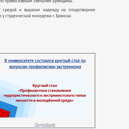
й по православным святыням Брянщины.
й средой и выразил надежду на плодотворное
 у студенческой молодежи г. Брянска
В университете состоялся круглый стол по
вопросам профилактики экстремизма
Подробнее