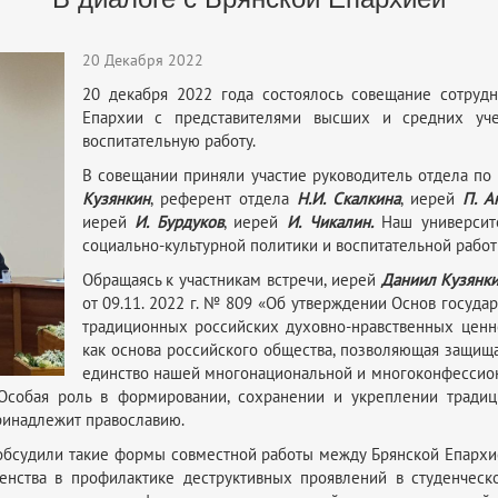
20 Декабря 2022
20 декабря 2022 года состоялось совещание сотруд
Епархии с представителями высших и средних учеб
воспитательную работу.
В совещании приняли участие руководитель отдела п
Кузянкин
, референт отдела
Н.И. Скалкина
, иерей
П. А
иерей
И. Бурдуков
, иерей
И. Чикалин.
Наш университе
социально-культурной политики и воспитательной рабо
Обращаясь к участникам встречи, иерей
Даниил Кузянк
от 09.11. 2022 г. № 809 «Об утверждении Основ госуд
традиционных российских духовно-нравственных ценн
как основа российского общества, позволяющая защищат
единство нашей многонациональной и многоконфессион
 Особая роль в формировании, сохранении и укреплении тради
ринадлежит православию.
 обсудили такие формы совместной работы между Брянской Епарх
овенства в профилактике деструктивных проявлений в студенчес