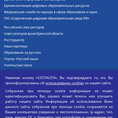
Единая коллекция цифровых образовательных ресурсов
Федеральная служба по надзору в сфере образования и науки
ГИС «Современная цифровая образовательная среда РФ»
Российский союз ректоров
Совет ректоров вузов Брянской области
Росстудцентр
Наши партнёры
Образование на русском
Портал «Русский язык»
Учительская газета
Российская академия наук
Нажимая кнопку «СОГЛАСЕН», Вы подтверждаете то, что Вы
Единый портал государственных услуг
проинформированы об
использовании cookies
на нашем сайте.
Противодействие терроризму
Собранная при помощи cookie информация не может
Противодействие угрозам информационной безопасности
идентифицировать Вас, однако может помочь нам улучшить
Социальные ролики - Генеральная прокуратура РФ
работу нашего сайта. Информация об использовании Вами
Противодействие коррупции
данного сайта, собранная при помощи cookie, сохраняется на
Вашем компьютере (сведения о местоположении; ip-адрес; тип,
БГУ против наркотиков
язык, версия ОС и браузера; тип устройства и разрешение его