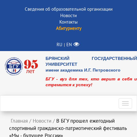
Сведения об образовательной организации
Новости
Контакты
Абитуриенту
RU
EN
|
БРЯНСКИЙ ГОСУДАРСТВЕННЫЙ
УНИВЕРСИТЕТ
имени академика И.Г. Петровского
БГУ - вуз для тех, кто верит в себя и
стремится к успеху!
Toggl
navig
Главная
/
Новости
/
В БГУ прошел ежегодный
спортивный гражданско-патриотический фестиваль
«Мы - будущее России»