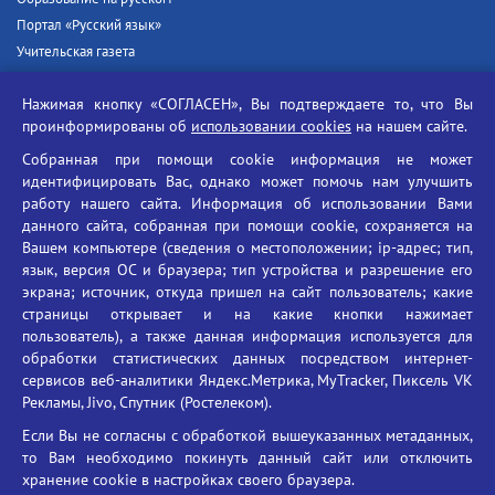
Портал «Русский язык»
Учительская газета
Российская академия наук
Нажимая кнопку «СОГЛАСЕН», Вы подтверждаете то, что Вы
Единый портал государственных услуг
проинформированы об
использовании cookies
на нашем сайте.
Противодействие терроризму
Собранная при помощи cookie информация не может
Противодействие угрозам информационной безопасности
идентифицировать Вас, однако может помочь нам улучшить
Социальные ролики - Генеральная прокуратура РФ
работу нашего сайта. Информация об использовании Вами
Противодействие коррупции
данного сайта, собранная при помощи cookie, сохраняется на
Вашем компьютере (сведения о местоположении; ip-адрес; тип,
БГУ против наркотиков
язык, версия ОС и браузера; тип устройства и разрешение его
Брянский государственный университет
экрана; источник, откуда пришел на сайт пользователь; какие
имени академика И.Г. Петровского
страницы открывает и на какие кнопки нажимает
пользователь), а также данная информация используется для
Время работы: пн-пт 09:00-18:00
обработки статистических данных посредством интернет-
E-mail: bryanskgu@mail.ru
сервисов веб-аналитики Яндекс.Метрика, MyTracker, Пиксель VK
Телефон: +7(4832)58-90-85
Рекламы, Jivo, Спутник (Ростелеком).
Если Вы не согласны с обработкой вышеуказанных метаданных,
то Вам необходимо покинуть данный сайт или отключить
хранение cookie в настройках своего браузера.