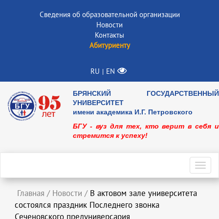
Сведения об образовательной организации
Новости
Контакты
Абитуриенту
RU
EN
|
БРЯНСКИЙ ГОСУДАРСТВЕННЫЙ
УНИВЕРСИТЕТ
имени академика И.Г. Петровского
БГУ - вуз для тех, кто верит в себя и
стремится к успеху!
Toggl
navig
Главная
/
Новости
/
В актовом зале университета
состоялся праздник Последнего звонка
Сеченовского предуниверсария