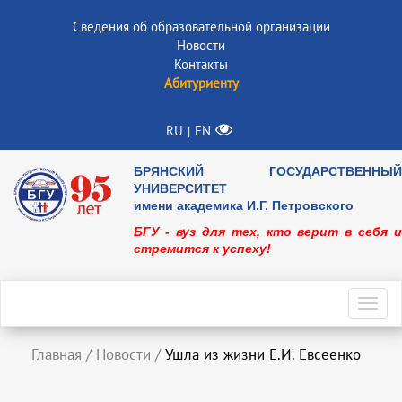
Сведения об образовательной организации
Новости
Контакты
Абитуриенту
RU
EN
|
БРЯНСКИЙ ГОСУДАРСТВЕННЫЙ
УНИВЕРСИТЕТ
имени академика И.Г. Петровского
БГУ - вуз для тех, кто верит в себя и
стремится к успеху!
Toggl
navig
Главная
/
Новости
/
Ушла из жизни Е.И. Евсеенко