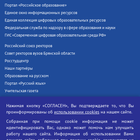
Портал «Российское образование»
Единое окно информационных ресурсов
Единая коллекция цифровых образовательных ресурсов
Федеральная служба по надзору в сфере образования и науки
ГИС «Современная цифровая образовательная среда РФ»
Российский союз ректоров
Совет ректоров вузов Брянской области
Росстудцентр
Наши партнёры
Образование на русском
Портал «Русский язык»
Учительская газета
Российская академия наук
Нажимая кнопку «СОГЛАСЕН», Вы подтверждаете то, что Вы
Единый портал государственных услуг
проинформированы об
использовании cookies
на нашем сайте.
Противодействие терроризму
Собранная при помощи cookie информация не может
Противодействие угрозам информационной безопасности
идентифицировать Вас, однако может помочь нам улучшить
Социальные ролики - Генеральная прокуратура РФ
работу нашего сайта. Информация об использовании Вами
Противодействие коррупции