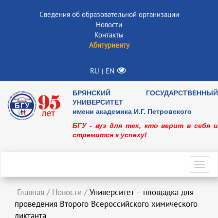
Сведения об образовательной организации
Новости
Контакты
Абитуриенту
RU
EN
|
БРЯНСКИЙ ГОСУДАРСТВЕННЫЙ
УНИВЕРСИТЕТ
имени академика И.Г. Петровского
БГУ - вуз для тех, кто верит в себя и
стремится к успеху!
Toggl
navig
Главная
/
Новости
/
Университет – площадка для
проведения Второго Всероссийского химического
диктанта