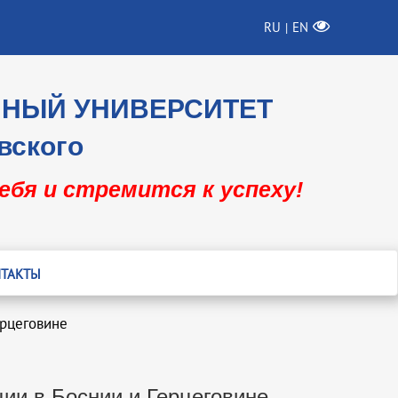
RU
EN
|
ННЫЙ УНИВЕРСИТЕТ
вского
себя и стремится к успеху!
ТАКТЫ
ерцеговине
ии в Боснии и Герцеговине