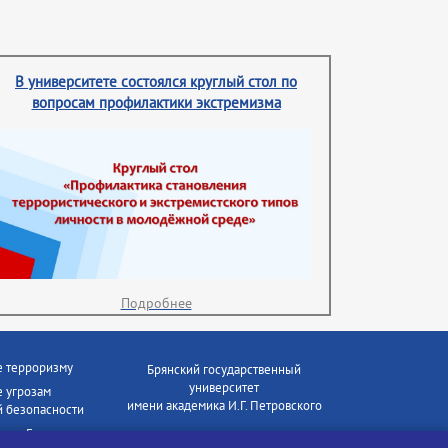
В университете состоялся круглый стол по
вопросам профилактики экстремизма
Подробнее
е терроризму
Брянский государственный
университет
 угрозам
имени академика И.Г. Петровского
 безопасности
ки - Генеральная
Время работы: пн-пт 09:00-18:00