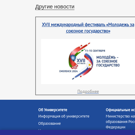
Другие новости
XVII международный фестиваль «Молодежь за
союзное государство»
Подробнее
Об Университете
Официальные ис
Информация об университете
Министерство на
образования Рос
Образование
Федерации
Наука и инновации
Министерство п