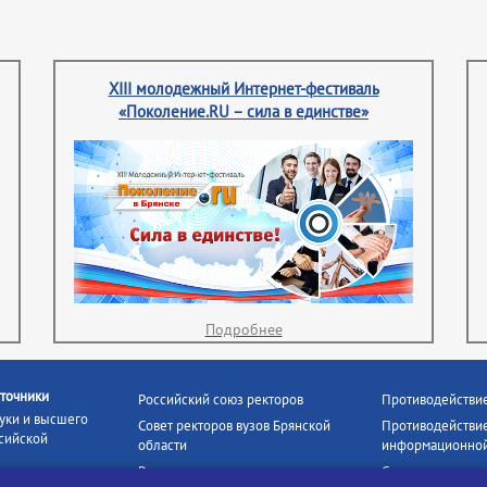
XIII молодежный Интернет-фестиваль
«Поколение.RU – сила в единстве»
Подробнее
точники
Российский союз ректоров
Противодействи
уки и высшего
Совет ректоров вузов Брянской
Противодействие
сийской
области
информационной
Росстудцентр
Социальные роли
росвещения