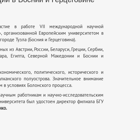
частие в работе VII международной научной
»
, организованной Европейским университетом в
ороде Тузла (Босния и Герцеговина).
х из Австрии, России, Беларуси, Греции, Сербии,
атара, Египта, Северной Македонии и Боснии и
номического, политического, исторического и
алканского полуострова. Значительное внимание
 в условиях Болонского процесса.
научным работникам и научно-исследовательским
университета был удостоен директор филиала БГУ
нко.