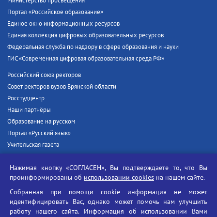
Министерство просвещения
Портал «Российское образование»
Единое окно информационных ресурсов
Единая коллекция цифровых образовательных ресурсов
Федеральная служба по надзору в сфере образования и науки
ГИС «Современная цифровая образовательная среда РФ»
Российский союз ректоров
Совет ректоров вузов Брянской области
Росстудцентр
Наши партнёры
Образование на русском
Портал «Русский язык»
Учительская газета
Российская академия наук
Нажимая кнопку «СОГЛАСЕН», Вы подтверждаете то, что Вы
Единый портал государственных услуг
проинформированы об
использовании cookies
на нашем сайте.
Противодействие терроризму
Собранная при помощи cookie информация не может
Противодействие угрозам информационной безопасности
идентифицировать Вас, однако может помочь нам улучшить
Социальные ролики - Генеральная прокуратура РФ
работу нашего сайта. Информация об использовании Вами