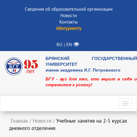
Сведения об образовательной организации
Новости
Контакты
Абитуриенту
RU
EN
|
БРЯНСКИЙ ГОСУДАРСТВЕННЫЙ
УНИВЕРСИТЕТ
имени академика И.Г. Петровского
БГУ - вуз для тех, кто верит в себя и
стремится к успеху!
Toggl
navig
Главная
/
Новости
/
Учебные занятия на 2-5 курсах
дневного отделения