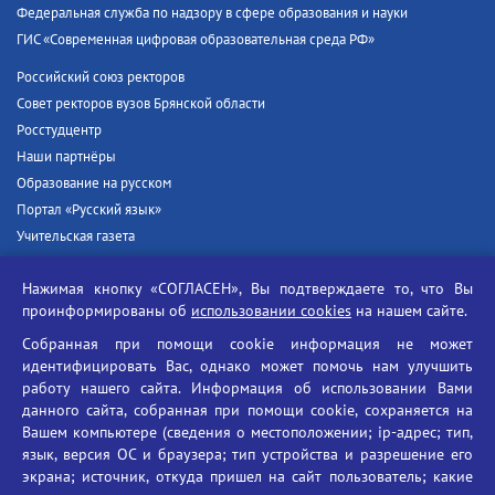
Федеральная служба по надзору в сфере образования и науки
ГИС «Современная цифровая образовательная среда РФ»
Российский союз ректоров
Совет ректоров вузов Брянской области
Росстудцентр
Наши партнёры
Образование на русском
Портал «Русский язык»
Учительская газета
Российская академия наук
Нажимая кнопку «СОГЛАСЕН», Вы подтверждаете то, что Вы
Единый портал государственных услуг
проинформированы об
использовании cookies
на нашем сайте.
Противодействие терроризму
Собранная при помощи cookie информация не может
Противодействие угрозам информационной безопасности
идентифицировать Вас, однако может помочь нам улучшить
Социальные ролики - Генеральная прокуратура РФ
работу нашего сайта. Информация об использовании Вами
Противодействие коррупции
данного сайта, собранная при помощи cookie, сохраняется на
Вашем компьютере (сведения о местоположении; ip-адрес; тип,
БГУ против наркотиков
язык, версия ОС и браузера; тип устройства и разрешение его
Брянский государственный университет
экрана; источник, откуда пришел на сайт пользователь; какие
имени академика И.Г. Петровского