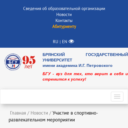
Сведения об образовательной организации
Новости
Контакты
Абитуриенту
RU
EN
|
БРЯНСКИЙ ГОСУДАРСТВЕННЫЙ
УНИВЕРСИТЕТ
имени академика И.Г. Петровского
БГУ - вуз для тех, кто верит в себя и
стремится к успеху!
Toggl
navig
Главная
/
Новости
/
Участие в спортивно-
развлекательном мероприятии