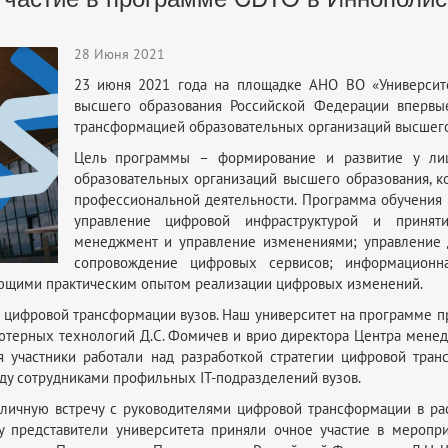
28 Июня 2021
23 июня 2021 года на площадке АНО ВО «Университе
высшего образования Российской Федерации впервы
трансформацией образовательных организаций высшего
Цель программы – формирование и развитие у лиц
образовательных организаций высшего образования, 
профессиональной деятельности. Программа обучения
управление цифровой инфраструктурой и приняти
менеджмент и управление изменениями; управление 
сопровождение цифровых сервисов; информационна
ающими практическим опытом реализации цифровых изменений.
 цифровой трансформации вузов. Наш университет на программе п
ьютерных технологий Д.С. Фомичев и врио директора Центра менедж
 участники работали над разработкой стратегии цифровой транс
у сотрудниками профильных IT-подразделений вузов.
личную встречу с руководителями цифровой трансформации в рас
у представители университета приняли очное участие в меропр