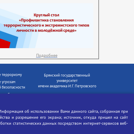
Подробнее
е терроризму
Брянский государственный
университет
 угрозам
имени академика И.Г. Петровского
 безопасности
ки - Генеральная
Время работы: пн-пт 09:00-18:00
E-mail: bryanskgu@mail.ru
е коррупции
Телефон: +7(4832)58-90-85
Информация об использовании Вами данного сайта, собранная при
отиков
ойства и разрешение его экрана; источник, откуда пришел на сайт
аботки статистических данных посредством интернет-сервисов веб-