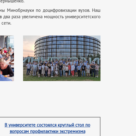
Чернышенко.
мы Минобрнауки по доцифровизации вузов. Наш
в два раза увеличена мощность университетского
 сети.
В университете состоялся круглый стол по
вопросам профилактики экстремизма