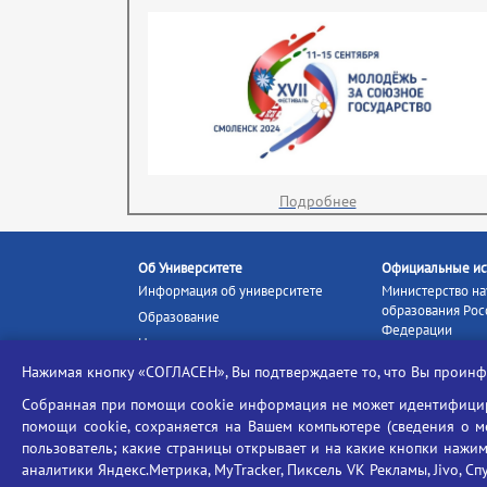
Подробнее
Об Университете
Официальные ис
Информация об университете
Министерство на
образования Рос
Образование
Федерации
Наука и инновации
Министерство п
Абитуриенту
Нажимая кнопку «СОГЛАСЕН», Вы подтверждаете то, что Вы прои
Портал «Российс
Студентам
образование»
Собранная при помощи cookie информация не может идентифициро
Ассоциация выпускников
помощи cookie, сохраняется на Вашем компьютере (сведения о мес
Единое окно ин
Центр тестирования
ресурсов
пользователь; какие страницы открывает и на какие кнопки нажим
иностранных граждан
аналитики Яндекс.Метрика, MyTracker, Пиксель VK Рекламы, Jivo, Сп
Единая коллекц