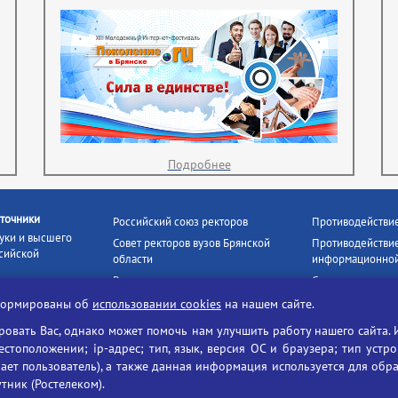
Подробнее
точники
Российский союз ректоров
Противодействи
уки и высшего
Совет ректоров вузов Брянской
Противодействие
сийской
области
информационной
Росстудцентр
Социальные роли
росвещения
прокуратура РФ
Наши партнёры
нформированы об
использовании cookies
на нашем сайте.
кое
Противодействи
Образование на русском
вать Вас, однако может помочь нам улучшить работу нашего сайта. 
БГУ против нарк
Портал «Русский язык»
тоположении; ip-адрес; тип, язык, версия ОС и браузера; тип устр
формационных
Учительская газета
ает пользователь), а также данная информация используется для обр
утник (Ростелеком).
ия цифровых
Российская академия наук